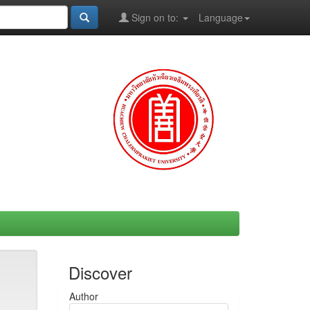
Sign on to:
Language
Discover
Author