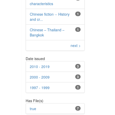
characteristics
Chinese fiction -- History
1
and cr...
Chinese – Thailand –
1
Bangkok
next >
Date issued
2010 - 2019
3
2000 - 2009
3
1997 - 1999
1
Has File(s)
true
7