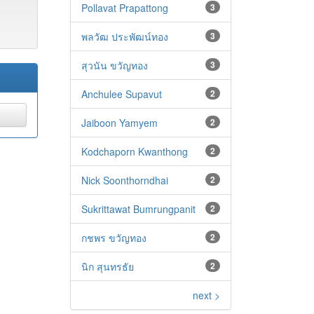
Pollavat Prapattong
3
พลวัฒ ประพัฒน์ทอง
3
สุวนัน ขวัญทอง
3
Anchulee Supavut
2
Jaiboon Yamyem
2
Kodchaporn Kwanthong
2
Nick Soonthorndhai
2
Sukrittawat Bumrungpanit
2
กชพร ขวัญทอง
2
นิก สุนทรธัย
2
next >