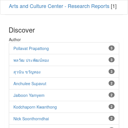
Arts and Culture Center - Research Reports
[1]
Discover
Author
Pollavat Prapattong
3
พลวัฒ ประพัฒน์ทอง
3
สุวนัน ขวัญทอง
3
Anchulee Supavut
2
Jaiboon Yamyem
2
Kodchaporn Kwanthong
2
Nick Soonthorndhai
2