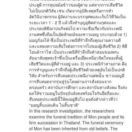
ประตูผี การทุบหม้อข้าวของผู้ตาย แต่หากการเสียชีวิต
ไม่เป็นปกติวิสัย เช่น เกิดจากอุบัติเหตุหรือการทำ
อัตวินิบาตกรรม ผู้จัดงานจะบรรจุศพและเก็บไว้ที่วัดเป็น
ระยะเวลา 1 - 2 ปี แล้วจึงทำบุญอุทิศส่วนกุศลและ
ประกอบพิธีฌาปนกิจต่อไป ความเชื่อเกี่ยวกับประเพณี
งานศพซึ่งถือเป็นอัตลักษณ์ของชาวมอญ ประกอบด้วย 1)
มอญร้องไห้ ซึ่งเป็นประเพณีที่รำลึกถึงคุณงามความดี
และแสดงความเสียใจต่อการจากไปของผู้เสียชีวิต 2) พิธี
โยนผ้าราไฟ เป็นประเพณีที่รำลึกถึงคำสอนของพระ
สัมมาสัมพุทธเจ้าซึ่งเป็นเครื่องยึดเหนี่ยวจิตใจของทั้งผู้
เสียชีวิตและผู้ที่ดำรงอยู่ และ 3) ประเพณีรำสามถาด คือ
การทำบุญและรำลึกถึงผู้เสียชีวิตด้วยเหตุอันไม่เป็นปกติ
วิสัย สำหรับการสืบทอดประเพณีงานศพนั้น ชาวมอญมี
การสืบทอดจากรุ่นสู่รุ่นโดยผ่านการสั่งสอนจาก
ครอบครัว สถาบันการศึกษา และสถาบันทางสังคม จึงส่ง
ผลให้ชาวมอญในปัจจุบันยังคงพร้อมใจกันยึดถือและ
สืบทอดประเพณีนี้ให้คงอยู่สืบไป ดุจดังคำกล่าวที่ว่า
“มอญสิ้นแผ่นดิน ไม่สิ้นชาติ”
In this research investigation, the researchers
examine the funeral tradition of Mon people and its
firm succession in Thailand. The funeral ceremony
of Mon has been inherited from old beliefs. The