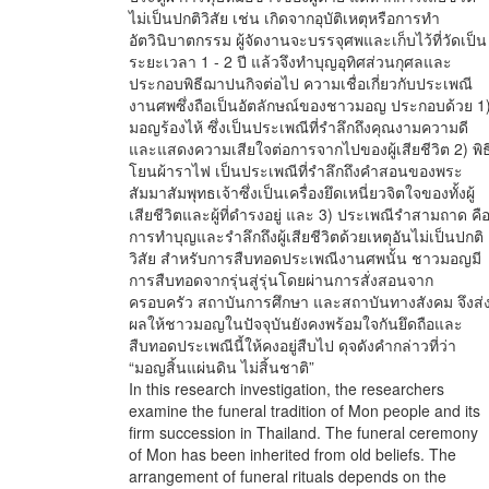
ไม่เป็นปกติวิสัย เช่น เกิดจากอุบัติเหตุหรือการทำ
อัตวินิบาตกรรม ผู้จัดงานจะบรรจุศพและเก็บไว้ที่วัดเป็น
ระยะเวลา 1 - 2 ปี แล้วจึงทำบุญอุทิศส่วนกุศลและ
ประกอบพิธีฌาปนกิจต่อไป ความเชื่อเกี่ยวกับประเพณี
งานศพซึ่งถือเป็นอัตลักษณ์ของชาวมอญ ประกอบด้วย 1
มอญร้องไห้ ซึ่งเป็นประเพณีที่รำลึกถึงคุณงามความดี
และแสดงความเสียใจต่อการจากไปของผู้เสียชีวิต 2) พิธ
โยนผ้าราไฟ เป็นประเพณีที่รำลึกถึงคำสอนของพระ
สัมมาสัมพุทธเจ้าซึ่งเป็นเครื่องยึดเหนี่ยวจิตใจของทั้งผู้
เสียชีวิตและผู้ที่ดำรงอยู่ และ 3) ประเพณีรำสามถาด คื
การทำบุญและรำลึกถึงผู้เสียชีวิตด้วยเหตุอันไม่เป็นปกติ
วิสัย สำหรับการสืบทอดประเพณีงานศพนั้น ชาวมอญมี
การสืบทอดจากรุ่นสู่รุ่นโดยผ่านการสั่งสอนจาก
ครอบครัว สถาบันการศึกษา และสถาบันทางสังคม จึงส่
ผลให้ชาวมอญในปัจจุบันยังคงพร้อมใจกันยึดถือและ
สืบทอดประเพณีนี้ให้คงอยู่สืบไป ดุจดังคำกล่าวที่ว่า
“มอญสิ้นแผ่นดิน ไม่สิ้นชาติ”
In this research investigation, the researchers
examine the funeral tradition of Mon people and its
firm succession in Thailand. The funeral ceremony
of Mon has been inherited from old beliefs. The
arrangement of funeral rituals depends on the