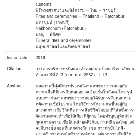
customs
พิธีทางศาสนาและพิธีกรรม -- ไทย -- ราชบุรี
Rites and ceremonies -- Thailand -- Ratchaburi
นครชุมน์ (ราชบุรี)
Nakhonchum (Ratchaburi)
มอญ -- พิธีศพ
Funeral rites and ceremonies
มนุษยศาสตร์และสังคมศาสตร์
Issue Date:
2019
Citation:
วารสารบริหารธุรกิจและสังคมศาสตร์ มหาวิทยาลัยรา
คําแหง ปีที่ 2, 3 (ก.ย.-ธ.ค. 2562) : 1-13
Abstract:
บทความนี้มุ่งศึกษาประเพณีงานศพของชาวมอญกับ
ความเชื่อที่มีการสืบทอดอย่างเข้มแข็งในสังคมไทย รูป
แบบการจัดงานศพของชาวมอญได้รับการสืบทอดตาม
คติความเชื่อโบราณ โดยวิธีการจัดงานศพขึ้นอยู่กับ
สาเหตุการเสียชีวิตคือ การเสียชีวิตโดยปกติวิสัยซึ่งการ
จัดงานศพจะทำเพื่อให้เกียรติผู้ตาย โดยทำบุญอุทิศส่วน
กุศลตามความเชื่ออันคล้ายคลึงกับประเพณีของไทย แต่
จะมีบางขั้นตอนที่แตกต่างกัน เช่น การทำบันไดผี -
ประตูผี การทุบหม้อข้าวของผู้ตาย แต่หากการเสียชีวิต