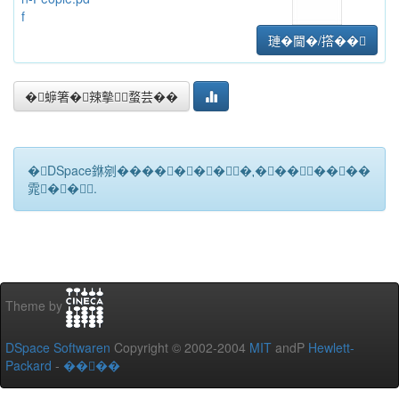
f
璉�閫�/撘��
�蝷箸�辣摰蝥芸��
�DSpace銝剜�������★��������
雿��.
Theme by
DSpace Softwaren
Copyright © 2002-2004
MIT
andP
Hewlett-
Packard
-
����