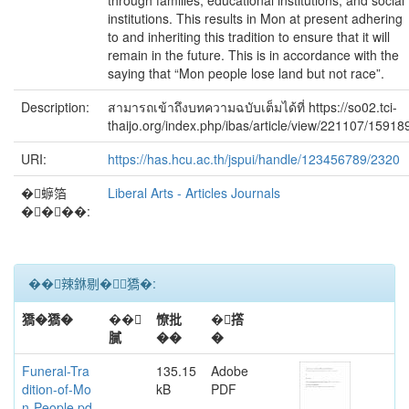
through families, educational institutions, and social
institutions. This results in Mon at present adhering
to and inheriting this tradition to ensure that it will
remain in the future. This is in accordance with the
saying that “Mon people lose land but not race”.
Description:
สามารถเข้าถึงบทความฉบับเต็มได้ที่ https://so02.tci-
thaijo.org/index.php/ibas/article/view/221107/15918
URI:
https://has.hcu.ac.th/jspui/handle/123456789/2320
�蝷箔
Liberal Arts - Articles Journals
����:
��辣銝剔�﹝獢�:
獢�獢�
��
憭批
�撘
膩
��
�
Funeral-Tra
135.15
Adobe
dition-of-Mo
kB
PDF
n-People.pd