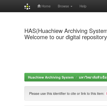
Home
Browse
Help
Skip
navigation
HAS(Huachiew Archiving Syste
Welcome to our digital repositor
Huachiew Archiving System
มหาวิทยาลัยหัวเฉีย
Please use this identifier to cite or link to this item: