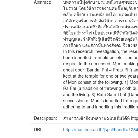
Abstract:
บทความนี้มุ่งศึกษาประเพณีงานศพของช
โบราณ โดยวิธีการจัดงานศพขึ้นอยู่กับสาเ
คล้ายคลึงกับประเพณีของไทย แต่จะมีบางขั
อุบัติเหตุหรือการทำอัตวินิบาตกรรม ผู้จ
ประเพณีงานศพซึ่งถือเป็นอัตลักษณ์ของช
พิธีโยนผ้าราไฟ เป็นประเพณีที่รำลึกถึงคำ
ทำบุญและรำลึกถึงผู้เสียชีวิตด้วยเหตุอ
การศึกษา และสถาบันทางสังคม จึงส่งผลให
In this research investigation, the re
been inherited from old beliefs. The a
respect to the deceased. Merit making i
ghost door (Bandai Phi – Pratu Phi) an
kept at the temple for one or two years
of Mon consist of the following. 1) M
Ra Fai (a tradition of throwing cloth d
and the living. 3) Ram Sam That (Danc
succession of Mon is inherited from gen
adhering to and inheriting this traditio
Description:
สามารถเข้าถึงบทความฉบับเต็มได้ที่ http
URI:
https://has.hcu.ac.th/jspui/handle/12