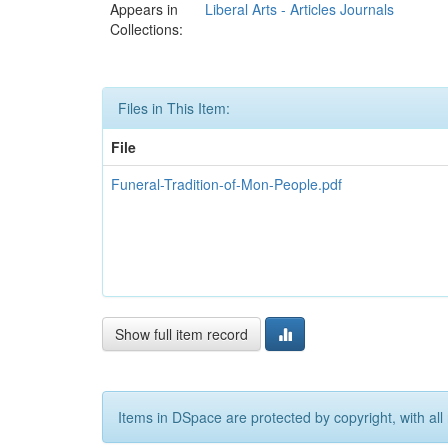
Appears in
Liberal Arts - Articles Journals
Collections:
Files in This Item:
File
Funeral-Tradition-of-Mon-People.pdf
Show full item record
Items in DSpace are protected by copyright, with all 