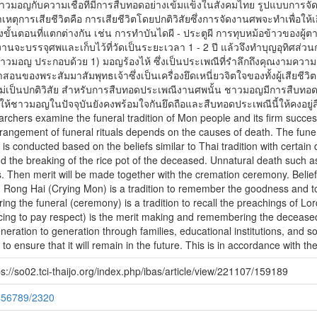
าวมอญกับความเชื่อที่มีการสืบทอดอย่างเข้มแข็งในสังคมไทย รูปแบบการ
หตุการเสียชีวิตคือ การเสียชีวิตโดยปกติวิสัยซึ่งการจัดงานศพจะทำเพื่อให้
้นตอนที่แตกต่างกัน เช่น การทำบันไดผี - ประตูผี การทุบหม้อข้าวของผู้ตาย
ัดงานจะบรรจุศพและเก็บไว้ที่วัดเป็นระยะเวลา 1 - 2 ปี แล้วจึงทำบุญอุทิศส่
าวมอญ ประกอบด้วย 1) มอญร้องไห้ ซึ่งเป็นประเพณีที่รำลึกถึงคุณงามความ
สอนของพระสัมมาสัมพุทธเจ้าซึ่งเป็นเครื่องยึดเหนี่ยวจิตใจของทั้งผู้เสียชีว
ันไม่เป็นปกติวิสัย สำหรับการสืบทอดประเพณีงานศพนั้น ชาวมอญมีการสืบทอด
้ชาวมอญในปัจจุบันยังคงพร้อมใจกันยึดถือและสืบทอดประเพณีนี้ให้คงอยู่สืบไ
searchers examine the funeral tradition of Mon people and its firm succ
rrangement of funeral rituals depends on the causes of death. The funer
s conducted based on the beliefs similar to Thai tradition with certain 
d the breaking of the rice pot of the deceased. Unnatural death such as
. Then merit will be made together with the cremation ceremony. Beliefs 
on Rong Hai (Crying Mon) is a tradition to remember the goodness and 
uring the funeral (ceremony) is a tradition to recall the preachings of L
ing to pay respect) is the merit making and remembering the deceased 
eration to generation through families, educational institutions, and soc
n to ensure that it will remain in the future. This is in accordance with 
s://so02.tci-thaijo.org/index.php/ibas/article/view/221107/159189
3456789/2320