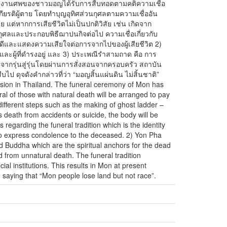
จัดงานศพของชาวมอญได้รับการสืบทอดตามคติความเชื่อ
เกียรติผู้ตาย โดยทำบุญอุทิศส่วนกุศลตามความเชื่ออัน
 แต่หากการเสียชีวิตไม่เป็นปกติวิสัย เช่น เกิดจาก
วนกุศลและประกอบพิธีฌาปนกิจต่อไป ความเชื่อเกี่ยวกับ
ดีและแสดงความเสียใจต่อการจากไปของผู้เสียชีวิต 2)
ิตและผู้ที่ดำรงอยู่ และ 3) ประเพณีรำสามถาด คือ การ
จากรุ่นสู่รุ่นโดยผ่านการสั่งสอนจากครอบครัว สถาบัน
ป ดุจดังคำกล่าวที่ว่า “มอญสิ้นแผ่นดิน ไม่สิ้นชาติ”
ession in Thailand. The funeral ceremony of Mon has
al of those with natural death will be arranged to pay
different steps such as the making of ghost ladder –
 death from accidents or suicide, the body will be
regarding the funeral tradition which is the identity
to express condolence to the deceased. 2) Yon Pha
ord Buddha which are the spiritual anchors for the dead
from unnatural death. The funeral tradition
ial institutions. This results in Mon at present
the saying that “Mon people lose land but not race”.