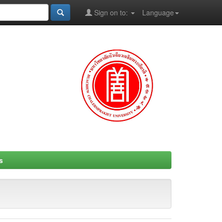
Sign on to:
Language
s