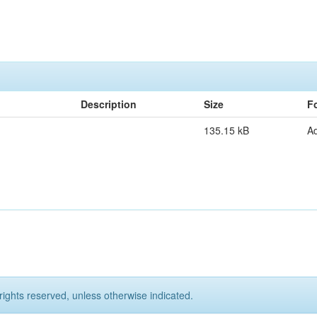
Description
Size
F
135.15 kB
A
rights reserved, unless otherwise indicated.