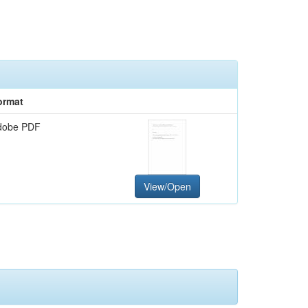
ormat
dobe PDF
View/Open