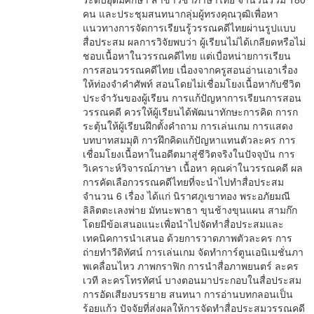
คน และประชุมสนทนากลุ่มผู้ทรงคุณวุฒิเพื่อหา
แนวทางการจัดการเรียนรู้วรรณคดีไทยผ่านรูปแบบ
สื่อประสม ผลการวิจัยพบว่า ผู้เรียนไม่ได้เกลียดหรือไม่
ชอบเนื้อหาในวรรณคดีไทย แต่เบื่อหน่ายการเรียน
การสอนวรรณคดีไทย เนื่องจากครูสอนอ่านเอาเรื่อง
ให้ท่องจำคำศัพท์ สอนโดยไม่เชื่อมโยงเนื้อหากับชีวิต
ประจำวันของผู้เรียน การแก้ปัญหาการเรียนการสอน
วรรณคดี ควรให้ผู้เรียนได้พัฒนาทักษะการคิด การก
ระตุ้นให้ผู้เรียนฝึกตั้งคำถาม การเล่นเกม การแสดง
บทบาทสมมุติ การฝึกคิดแก้ปัญหาแทนตัวละคร การ
เชื่อมโยงเนื้อหาในอดีตมาสู่ชีวิตจริงในปัจจุบัน การ
วิเคราะห์วิจารณ์ภาษา เนื้อหา คุณค่าในวรรณคดี ผล
การคัดเลือกวรรณคดีไทยที่จะนำไปทำสื่อประสม
จำนวน 6 เรื่อง ได้แก่ นิราศภูเขาทอง พระอภัยมณี
ลิลิตตะเลงพ่าย มัทนะพาธา ขุนช้างขุนแผน สามก๊ก
โดยมีข้อเสนอแนะเพื่อนำไปจัดทำสื่อประสมและ
เทคนิคการนำเสนอ ด้วยการวาดภาพตัวละคร การ
ถ่ายทำวีดิทัศน์ การเล่นเกม จัดทำการ์ตูนเอนิเมชั่นภา
พเคลื่อนไหว ภาพกราฟิก การนำสื่อภาพยนตร์ ละคร
เวที ละครโทรทัศน์ บางตอนมาประกอบในสื่อประสม
การอัดเสียงบรรยาย สนทนา การอ่านบทกลอนเป็น
ร้อยแก้ว ปัจจัยที่ส่งผลให้การจัดทำสื่อประสมวรรณคดี