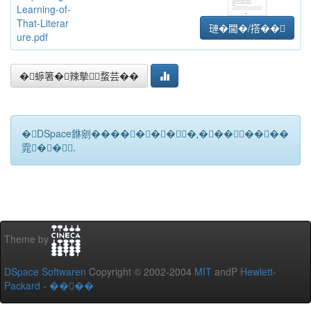
Learning-of-
That-Literar
璉�閫�/撘��
ure.pdf
�蝷箸�辣摰蝥芸��
�DSpace銝剜�������★��������
雿��.
Theme by
DSpace Softwaren
Copyright © 2002-2004
MIT
andP
Hewlett-
Packard
-
����