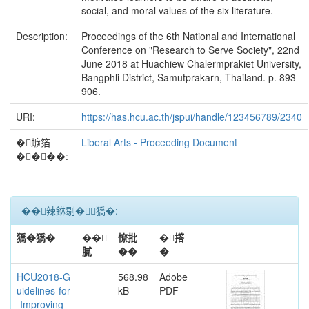
social, and moral values of the six literature.
Description:
Proceedings of the 6th National and International
Conference on "Research to Serve Society", 22nd
June 2018 at Huachiew Chalermprakiet University,
Bangphli District, Samutprakarn, Thailand. p. 893-
906.
URI:
https://has.hcu.ac.th/jspui/handle/123456789/2340
�蝷箔
Liberal Arts - Proceeding Document
����:
��辣銝剔�﹝獢�:
獢�獢�
��
憭批
�撘
膩
��
�
HCU2018-G
568.98
Adobe
uidelines-for
kB
PDF
-Improving-