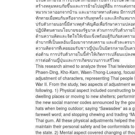
สร้างหลุมหลบภัยขึ้นและการย้ายไปอยู่ที่อื่น การแต่งก
หมวกเวลาออกจากบ้าน และมารยาททางสังคม มีการปรับต
ทักทายเมื่อพบกันหรือจากลากันทุกครั้ง และเลิกกินหม
ปรับตัวภายนอกนี้มีสาเหตุสำคัญคือเพื่อรักษาความปลอ
ปฏิบัติตนตามนโยบายของรัฐบาล ส่วนการปรับตัวภายใน
ด้านความคิดและจิตใจให้เข้มแข็งพร้อมสู้กับภัยสงค
ลำบากที่เป็นผลอันเนื่องมาจากสงคราม และตัวละครบางก
ความคิดจากที่เคยยอมรับชาวญี่ปุ่นเป็นมิตรกลายเป็นคว
ต่อต้าน การปรับตัวภายในนี้ทำให้เกิดการเปลี่ยนแปลงพ
การต่อต้านญี่ปุ่นและการเกิดขบวนการเสรีไทย
This research aimed to analyze three Thai televisio
Phaen-Ding, Kho-Kam, Waen-Thong-Lueang, focusi
adjustment of characters, representing Thai people 
War II. From the study, two aspects of adjustment w
following. 1) Physical aspect included constructing 
dwelling places or moving to new shelters; performi
the new social manner codes announced by the go
hats when being outdoor; saying “Sawasdee” as a g
farewell word; and stopping chewing and trading “Mar
Thai gum. All these physical adjustments helped the
maintain their personal safety and be conformists to
the state. 2) Mental aspect covered changing of th