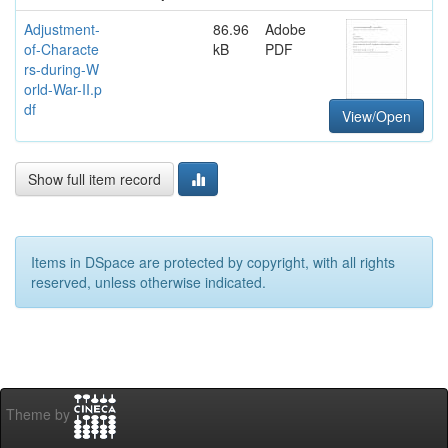
Adjustment-
86.96
Adobe
of-Characte
kB
PDF
rs-during-W
orld-War-II.p
df
View/Open
Show full item record
Items in DSpace are protected by copyright, with all rights
reserved, unless otherwise indicated.
Theme by