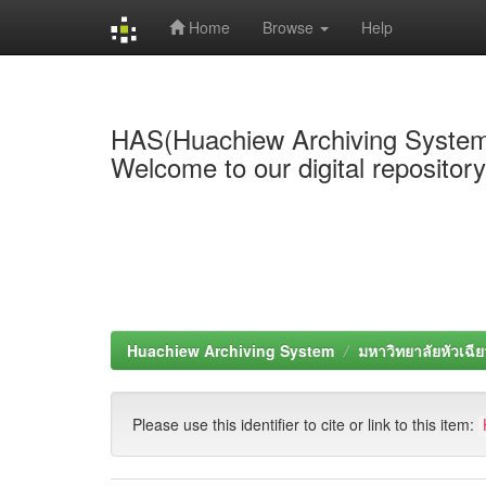
Home
Browse
Help
Skip
navigation
HAS(Huachiew Archiving Syste
Welcome to our digital repositor
Huachiew Archiving System
มหาวิทยาลัยหัวเฉีย
Please use this identifier to cite or link to this item: