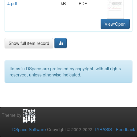
4.pdf
kB
PDF
View/Open
Show full item record
Items in DSpace are protected by copyright, with all rights
reserved, unless otherwise indicated.
Theme by
DSpace Software
Copyright © 2002-2022
LYRASIS
-
Feedback