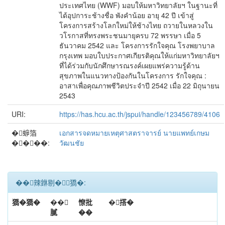
ประเทศไทย (WWF) มอบให้มหาวิทยาลัยฯ ในฐานะที่
ได้อุปการะช้างชื่อ พังคำน้อย อายุ 42 ปี เข้าสู่
โครงการสร้างโลกใหม่ให้ช้างไทย ถวายในหลวงใน
วโรกาสที่ทรงพระชนมายุครบ 72 พรรษา เมื่อ 5
ธันวาคม 2542 และ โครงการรักใจคุณ โรงพยาบาล
กรุงเทพ มอบใบประกาศเกียรติคุณให้แก่มหาวิทยาลัยฯ
ที่ได้ร่วมกับนักศึกษารณรงค์เผยแพร่ความรู้ด้าน
สุขภาพในแนวทางป้องกันในโครงการ รักใจคุณ :
อาสาเพื่อคุณภาพชีวิตประจำปี 2542 เมื่อ 22 มิถุนายน
2543
URI:
https://has.hcu.ac.th/jspui/handle/123456789/4106
�蝷箔
เอกสารจดหมายเหตุศาสตราจารย์ นายแพทย์เกษม
����:
วัฒนชัย
��辣銝剔�﹝獢�:
獢�獢�
��
憭批
�撘�
膩
��