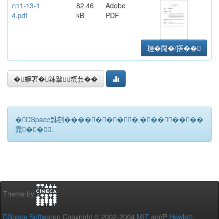
กว1-13-1
82.46
Adobe
4.pdf
kB
PDF
璉�閫�/撘��
�蝷箸�辣摰蝥芸��
�DSpace銝剜�������★��������
雿��.
Theme by
DSpace Softwaren
Copyright © 2002-2004
MIT
andP
Hewlett-