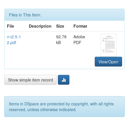
Files in This Item:
File
Description
Size
Format
กว2.5-1
92.78
Adobe
2.pdf
kB
PDF
View/Open
Show simple item record
Items in DSpace are protected by copyright, with all rights
reserved, unless otherwise indicated.