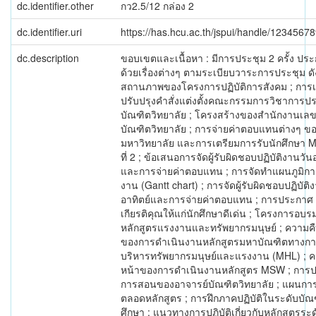
dc.identifier.other
กว2.5/12 กล่อง 2
dc.identifier.uri
https://has.hcu.ac.th/jspui/handle/1234567
dc.description
ขอบเขตและเนื้อหา : มีการประชุม 2 ครั้ง ปร
ด้วยเรื่องต่างๆ ตามระเบียบวาระการประชุม ดัง
สถานภาพของโครงการปฏิบัติการสังคม ; การ
ปรับปรุงคำสั่งแต่งตั้งคณะกรรมการวิชาการป
บัณฑิตวิทยาลัย ; โครงสร้างของสำนักงานเล
บัณฑิตวิทยาลัย ; การจ่ายค่าตอบแทนต่างๆ ข
มหาวิทยาลัย และการเตรียมการรับนักศึกษา M
ที่ 2 ; ข้อเสนอการจัดผู้รับผิดชอบปฏิบัติงานวัน
และการจ่ายค่าตอบแทน ; การจัดทำแผนภูมิการ
งาน (Gantt chart) ; การจัดผู้รับผิดชอบปฏิบัติ
อาทิตย์และการจ่ายค่าตอบแทน ; การประกาศ
เกียรติคุณให้แก่นักศึกษาดีเด่น ; โครงการอบร
หลักสูตรแรงงานและทรัพยากรมนุษย์ ; ความค
ของการดำเนินงานหลักสูตรมหาบัณฑิตทางก
บริหารทรัพยากรมนุษย์และแรงงาน (MHL) ; ค
หน้าของการดำเนินงานหลักสูตร MSW ; การป
การสอนของอาจารย์บัณฑิตวิทยาลัย ; แผนกา
ตลอดหลักสูตร ; การฝึกภาคปฏิบัติในระดับบัณ
ศึกษา ; แนวทางการปฏิบัติเกี่ยวกับหลักสูตรระด