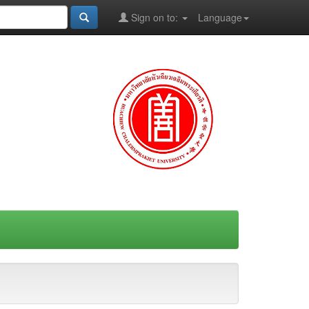
Sign on to:
Language