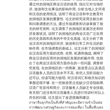
通过对勿洞地区商业汉语的使用, 指出它对当地经
济, 旅游和文化事业的影响作用, 分析当地人文环境
和汉语的使用情况, 说明了商业汉语和华文教育对
勿洞地区发展的重要性. 论文的研究采用文献分析
和问卷调查的方法, 通过市场调查和访谈掌握了相
关的研究资料. 论文调查了勿洞地区发展历史和经
济发展状况, 说明了勿洞地区的商业汉语广泛应用
的历史原因和具有的中华文化底蕴. 论文分析了商
业汉语对勿洞地区经济, 旅游和日常工作生活的影
响作用. 在市场调查的基础上, 论文分析了勿洞地区
在汉语应用方面的优势, 劣势, 机遇和挑战, 阐明了
商业汉语的应用对勿洞地区发展的积极作用, 也指
出了在商业汉语应用方面存在的一些问题. 调查研
究发现, 在勿洞地区的一些商家, 旅游景点以及酒店
汉语服务人员的汉语水平不高, 有些人员听说能力
还可以, 但读写能力较弱, 对汉语词汇和相关知识的
掌握还很不够. 在一些旅游景点也缺少汉语指标牌,
汉语广告宣传和简介. 汉语服务人员缺乏专业技能,
有关部门还没有对汉语服务人员进行培训针对以上
存在的问题, 论文提出了改进措施和建议.
ภาษาจีนธุรกิจเป็นสิ่งที่สำคัญและมีความจำเป็นต่อ
การพัฒนาเศรษฐกิจและการท่องเที่ยว ในพื้นที่เบตง