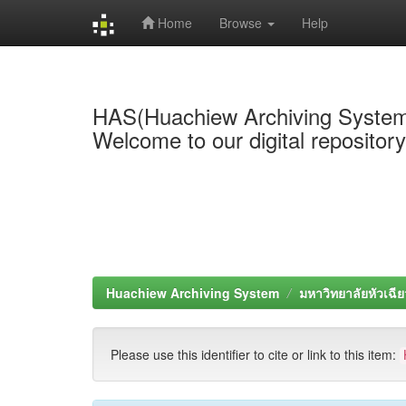
Home
Browse
Help
Skip
navigation
HAS(Huachiew Archiving Syste
Welcome to our digital repositor
Huachiew Archiving System
มหาวิทยาลัยหัวเฉีย
Please use this identifier to cite or link to this item: