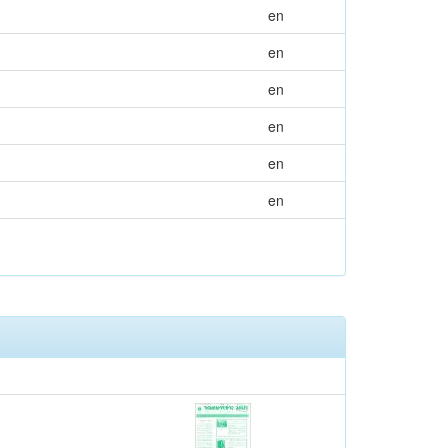
en
en
en
en
en
en