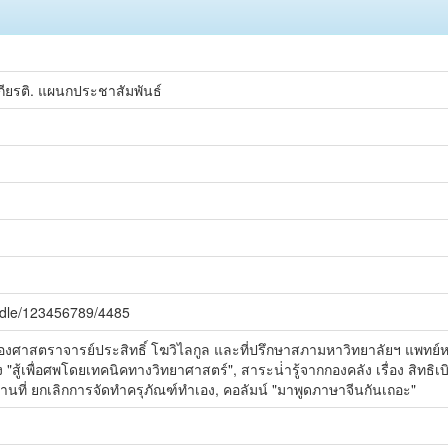
กียรติ. แผนกประชาสัมพันธ์
andle/123456789/4485
งศาสตราจารย์ประสิทธิ์ โฆวิไลกูล และที่ปรึกษาสภามหาวิทยาลัยฯ แพทย์ห
ง "สู้เพื่อศพโดยเทคนิคทางวิทยาศาสตร์", สาระน่่ารู้จากกองคลัง เรื่อง สิท
ที่ ยกเลิกการจัดทำครุภัณฑ์ทำเอง, คอลัมน์ "มาพูดภาษาจีนกันเถอะ"