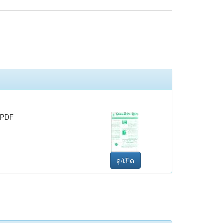
 PDF
ดู/เปิด