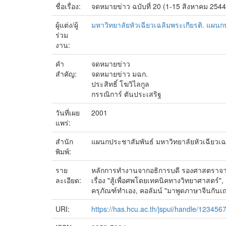
ชื่อเรื่อง:
จดหมายข่าว ฉบับที่ 20 (1-15 สิงหาคม 2544
ผู้แต่ง/ผู้
มหาวิทยาลัยหัวเฉียวเฉลิมพระเกียรติ. แผนก
ร่วม
งาน:
คำ
จดหมายข่าว
สำคัญ:
จดหมายข่าว มฉก.
ประสิทธิ์ โฆวิไลกูล
กรรณิการ์ ตันประเสริฐ
วันที่เผย
2001
แพร่:
สำนัก
แผนกประชาสัมพันธ์ มหาวิทยาลัยหัวเฉียวเฉ
พิมพ์:
ราย
หลักการทำงานจากอธิการบดี รองศาสตราจารย
ละเอียด:
เรื่อง "สู้เพื่อศพโดยเทคนิคทางวิทยาศาสตร์
ครุภัณฑ์ทำเอง, คอลัมน์ "มาพูดภาษาจีนกันเ
URI:
https://has.hcu.ac.th/jspui/handle/12345