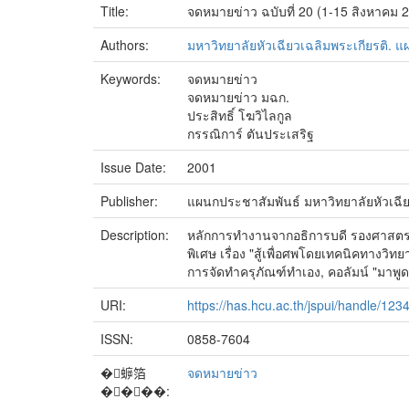
Title:
จดหมายข่าว ฉบับที่ 20 (1-15 สิงหาคม 
Authors:
มหาวิทยาลัยหัวเฉียวเฉลิมพระเกียรติ. 
Keywords:
จดหมายข่าว
จดหมายข่าว มฉก.
ประสิทธิ์ โฆวิไลกูล
กรรณิการ์ ตันประเสริฐ
Issue Date:
2001
Publisher:
แผนกประชาสัมพันธ์ มหาวิทยาลัยหัวเฉีย
Description:
หลักการทำงานจากอธิการบดี รองศาสตราจ
พิเศษ เรื่อง "สู้เพื่อศพโดยเทคนิคทางวิ
การจัดทำครุภัณฑ์ทำเอง, คอลัมน์ "มาพู
URI:
https://has.hcu.ac.th/jspui/handle/12
ISSN:
0858-7604
�蝷箔
จดหมายข่าว
����: