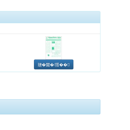
璉�閫�/撘��