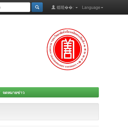
蝑曉��:
Language
จดหมายข่าว