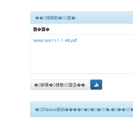
��辣銝剔�﹝獢�:
獢�獢�
จดหมายข่าว-1-1-48.pdf
�蝷箸�辣摰蝥芸��
�DSpace銝剜�������★����