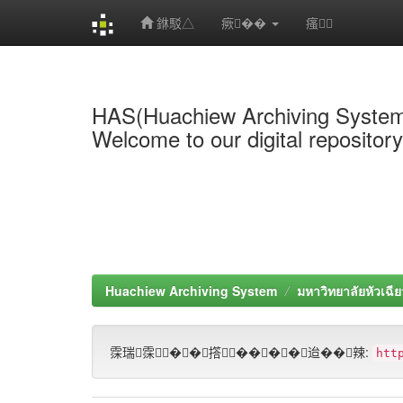
銝駁△
瘚��
瘙
Skip
navigation
HAS(Huachiew Archiving Syste
Welcome to our digital repositor
Huachiew Archiving System
มหาวิทยาลัยหัวเฉีย
霂瑞霂��撘����迨��辣:
htt