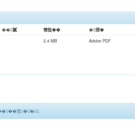
��膩
憭批��
�撘�
2.4 MB
Adobe PDF
����雿��.