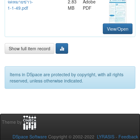
จดหมายข่าว-
2.83
Adobe
1-1-49.pdf
MB
PDF
View/Open
Show full item record
Items in DSpace are protected by copyright, with all rights
reserved, unless otherwise indicated.
Theme by
DSpace Software
Copyright © 2002-2022
LYRASIS
-
Feedback