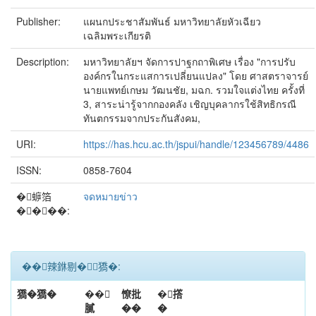
Publisher:
แผนกประชาสัมพันธ์ มหาวิทยาลัยหัวเฉียว
เฉลิมพระเกียรติ
Description:
มหาวิทยาลัยฯ จัดการปาฐกถาพิเศษ เรื่อง "การปรับ
องค์กรในกระแสการเปลี่ยนแปลง" โดย ศาสตราจารย์
นายแพทย์เกษม วัฒนชัย, มฉก. รวมใจแต่งไทย ครั้งที่
3, สาระน่ารู้จากกองคลัง เชิญบุคลากรใช้สิทธิกรณี
ทันตกรรมจากประกันสังคม,
URI:
https://has.hcu.ac.th/jspui/handle/123456789/4486
ISSN:
0858-7604
�蝷箔
จดหมายข่าว
����:
��辣銝剔�﹝獢�:
獢�獢�
��
憭批
�撘
膩
��
�