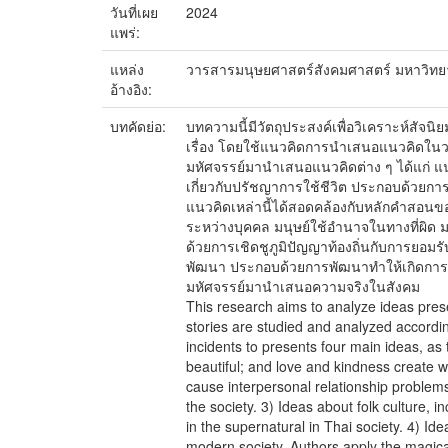
วันที่เผย
2024
แพร่:
แหล่ง
วารสารมนุษยศาสตร์สังคมศาสตร์ มหาวิทยา
อ้างอิง:
บทคัดย่อ:
บทความนี้มีวัตถุประสงค์เพื่อวิเคราะห์สัจ
เรื่อง โดยใช้แนวคิดการนำเสนอแนวคิดในวร
มหัศจรรย์มานำเสนอแนวคิดต่าง ๆ ได้แก่ แน
เกี่ยวกับปรัชญาการใช้ชีวิต ประกอบด้วยการ
แนวคิดเหล่านี้ได้สอดคล้องกับหลักคำสอน
ระหว่างบุคคล มนุษย์ใช้อำนาจในทางที่ผิด 
ด้วยการเชิดชูภูมิปัญญาท้องถิ่นกับการยอม
พัฒนา ประกอบด้วยการพัฒนาทำให้เกิดการผ
มหัศจรรย์มานำเสนอความจริงในสังคม
This research aims to analyze ideas prese
stories are studied and analyzed according
incidents to presents four main ideas, as 
beautiful; and love and kindness create w
cause interpersonal relationship problem
the society. 3) Ideas about folk culture, 
in the supernatural in Thai society. 4) Id
modern society. Authors apply the magical 