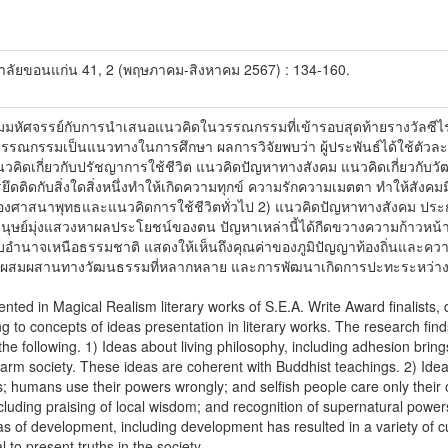
ลัยขอนแก่น 41, 2 (พฤษภาคม-สิงหาคม 2567) : 134-160.
นิยมมหัศจรรย์กับการนำเสนอแนวคิดในวรรณกรรมที่เข้ารอบสุดท้ายรางวัลซีไรต
รณกรรมเป็นแนวทางในการศึกษา ผลการวิจัยพบว่า ผู้ประพันธ์ได้ใช้ตัวละ
วคิดเกี่ยวกับปรัชญาการใช้ชีวิต แนวคิดปัญหาทางสังคม แนวคิดเกี่ยวกับว
ยึดติดกับสิ่งใดสิ่งหนึ่งทำให้เกิดความทุกข์ ความรักความเมตตา ทำให้สัง
ของศาสนาพุทธและแนวคิดการใช้ชีวิตทั่วไป 2) แนวคิดปัญหาทางสังคม ประ
มนุษย์มุ่งแสวงหาผลประโยชน์ของตน ปัญหาเหล่านี้ได้กีดขวางความก้าวหน้
รับอำนาจเหนือธรรมชาติ แสดงให้เห็นถึงคุณค่าของภูมิปัญญาท้องถิ่นและค
สมผสานทางวัฒนธรรมที่หลากหลาย และการพัฒนาเกิดการปะทะระหว่างความเชื
nted in Magical Realism literary works of S.E.A. Write Award finalists,
 to concepts of ideas presentation in literary works. The research find
the following. 1) Ideas about living philosophy, including adhesion brin
arm society. These ideas are coherent with Buddhist teachings. 2) Ideas
s; humans use their powers wrongly; and selfish people care only their
including praising of local wisdom; and recognition of supernatural power
eas of development, including development has resulted in a variety of cu
to present truths in the society.