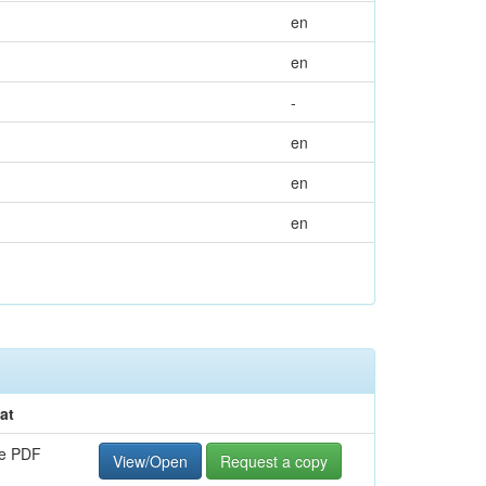
en
en
-
en
en
en
at
e PDF
View/Open
Request a copy