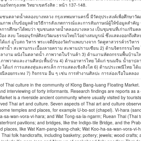
อร์ทกรุงเทพ วิทยาเขตรังสิต : หน้า 137-148.
นตลาดน้ำคลองบางหลวง กรุงเทพมหานครนี้ มีวัตถุประสงค์เพื่อศึกษา
งคุณภาพ เก็บข้อมูลด้วยวิธีการสังเกตการณ์และการสัมภาษณ์ผู้ให้ข้อมูลสำ
ศึกษาได้พบว่า ชุมชนตลาดน้ำคลองบางหลวง เป็นชุมชนที่เก่าแก่ริมคลอง มีนั
ือง สงบ โดยอนุรักษ์ศิลปวัฒนธรรมไทยไว้อย่างสมบูรณ์ ซึ่งแสดงออกถึงศ
ได้แก่ อุโบสถ วิหาร พระเจดีย์ของวัดกำแพงบางจาก วัดคูหาสวรรค์วรวิห
ลาท่าน้ำ สะพานกระเบื้องลายคราม สะพานปราบเซียน 2) ด้านจิตรกรรมไทย 
างาม ผนังในตลาดน้ำ ภาพวาดในร้านค้า 3) ด้านงานหัตถกรรมพื้นบ้านไทย ได
ก ภาพวาดและงานศิลปะพื้นบ้าน 4) ด้านอาหารไทย ได้แก่ ขนมจีน น้ำยาปลา
ด้แก่ การแสดงหุ่นละครเล็ก การแสดงเชิงสิงโต 6) ด้านประเพณีไทย ได้แ
ีลอยกระทง 7) กิจกรรม อื่น ๆ เช่น การทำงานศิลปะ การล่องเรือในคลอง
 of Thai culture in the community of Klong Bang-luang Floating Market.
d interviewing of forty informants. Research findings are reports as a de
rket is a riverside ancient community where usually visited by tourists
ed Thai art and culture. Seven aspects of Thai art and culture observed
 some temples and places, for example U-bo-sot (chapel). Vi-hara (san
sa-wan-vora-vi-hara; and Wat Tong-sa-la-ngarm; Ruean Thai (Thai trad
erfront pavilions; and bridges, like the Indigo-tile Bridge, and the Prab
nd places, like Wat Kam-pang-bang-chak; Wat Koo-ha-sa-wan-vora-vi-ha
Thai folk handicrafts, including basketry; pottery; jewels; wood crafts;