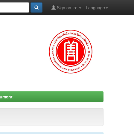
Sign on to:
Language
cument