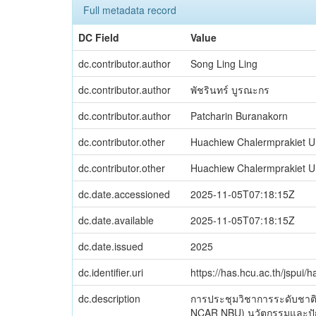
Full metadata record
DC Field
Value
dc.contributor.author
Song Ling Ling
dc.contributor.author
พัชรินทร์ บูรณะกร
dc.contributor.author
Patcharin Buranakorn
dc.contributor.other
Huachiew Chalermprakiet Uni
dc.contributor.other
Huachiew Chalermprakiet Univ
dc.date.accessioned
2025-11-05T07:18:15Z
dc.date.available
2025-11-05T07:18:15Z
dc.date.issued
2025
dc.identifier.uri
https://has.hcu.ac.th/jspui
dc.description
การประชุมวิชาการระดับชาติ ก
NCAR NBU) นวัตกรรมและปัญญาปร