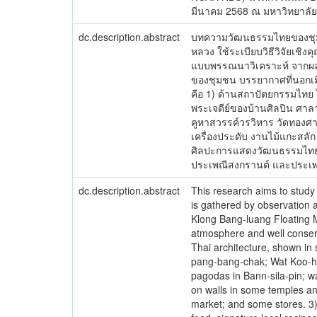
มีนาคม 2568 ณ มหาวิทยาลัยน
dc.description.abstract
บทความวัฒนธรรมไทยของชุมช
หลวง ใช้ระเบียบวิธีวิจัยเชิ
แบบพรรณนาวิเคราะห์ จากผลการ
ของชุมชน บรรยากาศที่นอกเม
คือ 1) ด้านสถาปัตยกรรมไทย 
พระเจดีย์ของบ้านศิลปิน ศา
คูหาสวรรค์วรวิหาร วัดทองศาล
เครื่องประดับ งานไม้แกะสลั
ศิลปะการแสดงวัฒนธรรมไทย ไ
ประเพณีสงกรานต์ และประเพณ
dc.description.abstract
This research aims to study
is gathered by observation an
Klong Bang-luang Floating Ma
atmosphere and well conserv
Thai architecture, shown in
pang-bang-chak; Wat Koo-ha-
pagodas in Bann-sila-pin; wat
on walls in some temples a
market; and some stores. 3) 