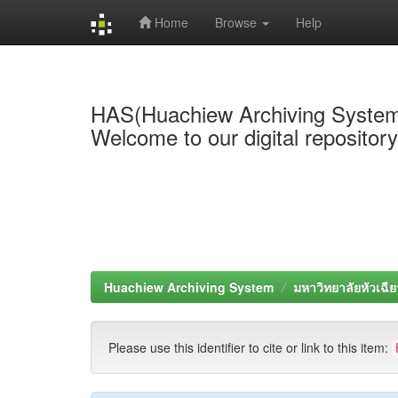
Home
Browse
Help
Skip
navigation
HAS(Huachiew Archiving Syste
Welcome to our digital repositor
Huachiew Archiving System
มหาวิทยาลัยหัวเฉีย
Please use this identifier to cite or link to this item: