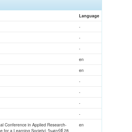
Language
-
-
-
en
en
-
-
-
-
nal Conference in Applied Research-
en
for a Learning Society) วันศุกร์ที่ 28