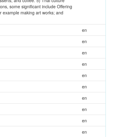
serts; and coffee. 5) Thai culture
ons, some significant include Offering
 for example making art works; and
en
en
en
en
en
en
en
en
en
en