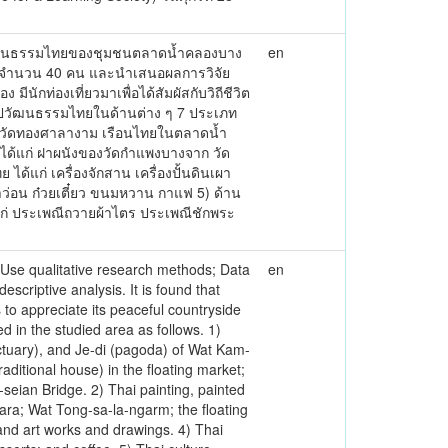
วัฒนธรรมไทยของชุมชนตลาดน้ำคลองบาง
en
คัญ จำนวน 40 คน และนำเสนอผลการวิจัย
กท่องเที่ยวมาเพื่อได้สัมผัสกับวิถีชีวิต
ิลปวัฒนธรรมไทยในด้านต่าง ๆ 7 ประเภท
าร วัดทองศาลางาม เรือนไทยในตลาดน้ำ
ได้แก่ ฝาผนังของวัดกำแพงบางจาก วัด
้แก่ เครื่องจักสาน เครื่องปั้นดินเผา
ว่อน ก๋วยเตี๋ยว ขนมหวาน กาแฟ 5) ด้าน
ก่ ประเพณีถวายผ้าไตร ประเพณีชักพระ
 Use qualitative research methods; Data
en
scriptive analysis. It is found that
 to appreciate its peaceful countryside
 in the studied area as follows. 1)
ctuary), and Je-di (pagoda) of Wat Kam-
itional house) in the floating market;
-seian Bridge. 2) Thai painting, painted
ra; Wat Tong-sa-la-ngarm; the floating
 and art works and drawings. 4) Thai