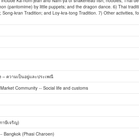
es include Ka-nom-jean and Nam-ya of snakehead fish; noodles; Thai des
hon (pantomime) by little puppets; and the dragon dance. 6) Thai traditi
; Song-kran Tradition; and Loy-kra-tong Tradition. 7) Other activities,
– ความเป็นอยู่และประเพณี
Market Community -- Social life and customs
ภาษีเจริญ)
 -- Bangkok (Phasi Charoen)