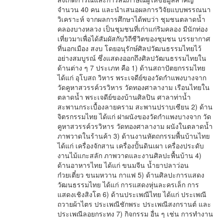
จำนวน 40 คน และนำเสนอผลการวิจัยแบบพรรณนา
วิเคราะห์ จากผลการศึกษาได้พบว่า ชุมชนตลาดน้ำ
คลองบางหลวง เป็นชุมชนที่เก่าแก่ริมคลอง มีนักท่อง
เที่ยวมาเพื่อได้สัมผัสกับวิถีชีวิตของชุมชน บรรยากาศ
ที่นอกเมือง สงบ โดยอนุรักษ์ศิลปวัฒนธรรมไทยไว้
อย่างสมบูรณ์ ซึ่งแสดงออกถึงศิลปวัฒนธรรมไทยใน
ด้านต่าง ๆ 7 ประเภท คือ 1) ด้านสถาปัตยกรรมไทย
ได้แก่ อุโบสถ วิหาร พระเจดีย์ของวัดกำแพงบางจาก
วัดคูหาสวรรค์วรวิหาร วัดทองศาลางาม เรือนไทยใน
ตลาดน้ำ พระเจดีย์ของบ้านศิลปิน ศาลาท่าน้ำ
สะพานกระเบื้องลายคราม สะพานปราบเซียน 2) ด้าน
จิตรกรรมไทย ได้แก่ ฝาผนังของวัดกำแพงบางจาก วัด
คูหาสวรรค์วรวิหาร วัดทองศาลางาม ผนังในตลาดน้ำ
ภาพวาดในร้านค้า 3) ด้านงานหัตถกรรมพื้นบ้านไทย
ได้แก่ เครื่องจักสาน เครื่องปั้นดินเผา เครื่องประดับ
งานไม้แกะสลัก ภาพวาดและงานศิลปะพื้นบ้าน 4)
ด้านอาหารไทย ได้แก่ ขนมจีน น้ำยาปลาว่อน
ก๋วยเตี๋ยว ขนมหวาน กาแฟ 5) ด้านศิลปะการแสดง
วัฒนธรรมไทย ได้แก่ การแสดงหุ่นละครเล็ก การ
แสดงเชิงสิงโต 6) ด้านประเพณีไทย ได้แก่ ประเพณี
ถวายผ้าไตร ประเพณีชักพระ ประเพณีสงกรานต์ และ
ประเพณีลอยกระทง 7) กิจกรรม อื่น ๆ เช่น การทำงาน