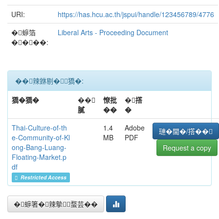
URI:
https://has.hcu.ac.th/jspui/handle/123456789/4776
�蝷箔
Liberal Arts - Proceeding Document
����:
��辣銝剔�﹝獢�:
獢�獢�
��
憭批
�撘
膩
��
�
Thai-Culture-of-th
1.4
Adobe
璉�閫�/撘��
e-Community-of-Kl
MB
PDF
ong-Bang-Luang-
Request a copy
Floating-Market.p
df
Restricted Access
�蝷箸�辣摰蝥芸��