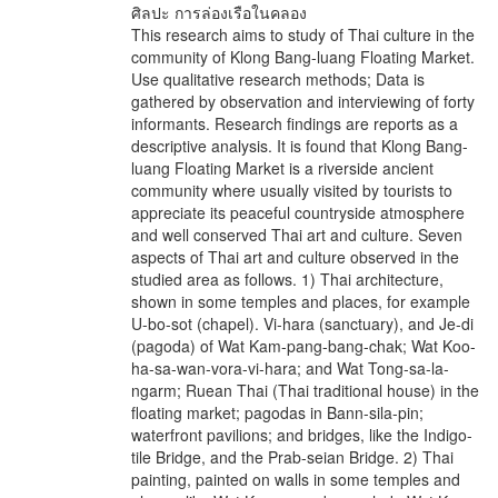
ศิลปะ การล่องเรือในคลอง
This research aims to study of Thai culture in the
community of Klong Bang-luang Floating Market.
Use qualitative research methods; Data is
gathered by observation and interviewing of forty
informants. Research findings are reports as a
descriptive analysis. It is found that Klong Bang-
luang Floating Market is a riverside ancient
community where usually visited by tourists to
appreciate its peaceful countryside atmosphere
and well conserved Thai art and culture. Seven
aspects of Thai art and culture observed in the
studied area as follows. 1) Thai architecture,
shown in some temples and places, for example
U-bo-sot (chapel). Vi-hara (sanctuary), and Je-di
(pagoda) of Wat Kam-pang-bang-chak; Wat Koo-
ha-sa-wan-vora-vi-hara; and Wat Tong-sa-la-
ngarm; Ruean Thai (Thai traditional house) in the
floating market; pagodas in Bann-sila-pin;
waterfront pavilions; and bridges, like the Indigo-
tile Bridge, and the Prab-seian Bridge. 2) Thai
painting, painted on walls in some temples and