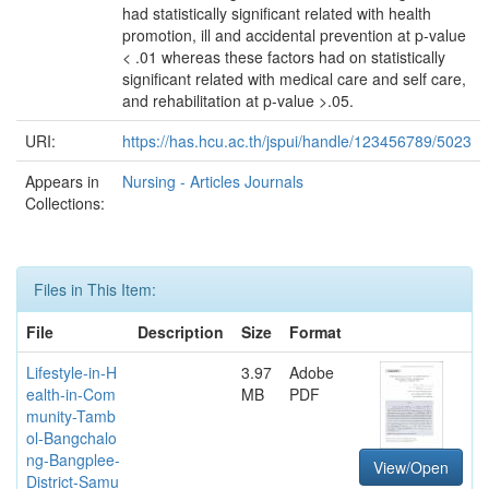
had statistically significant related with health
promotion, ill and accidental prevention at p-value
< .01 whereas these factors had on statistically
significant related with medical care and self care,
and rehabilitation at p-value >.05.
URI:
https://has.hcu.ac.th/jspui/handle/123456789/5023
Appears in
Nursing - Articles Journals
Collections:
Files in This Item:
File
Description
Size
Format
Lifestyle-in-H
3.97
Adobe
ealth-in-Com
MB
PDF
munity-Tamb
ol-Bangchalo
ng-Bangplee-
View/Open
District-Samu