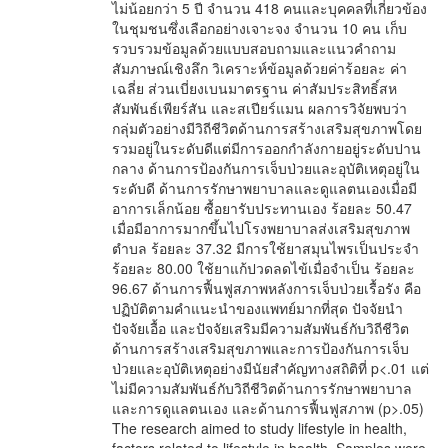
ไม่น้อยกว่า 5 ปี จำนวน 418 คนและบุคคลที่เกี่ยวข้อง
ในชุมชนซึ่งเลือกอย่างเจาะจง จำนวน 10 คน เก็บ
รวบรวมข้อมูลด้วยแบบสอบถามและแนวคำถาม
สัมภาษณ์เชิงลึก วิเคราะห์ข้อมูลด้วยค่าร้อยละ ค่า
เฉลี่ย ส่วนเบี่ยงเบนมาตรฐาน ค่าสัมประสิทธิ์สห
สัมพันธ์เพียร์สัน และสเปียร์แมน ผลการวิจัยพบว่า
กลุ่มตัวอย่างมีวิถีชีวิตด้านการสร้างเสริมสุขภาพโดย
รวมอยู่ในระดับดีแต่มีการออกกำลังกายอยู่ระดับปาน
กลาง ด้านการป้องกันการเจ็บป่วยและอุบัติเหตุอยู่ใน
ระดับดี ด้านการรักษาพยาบาลและดูแลตนเองเมื่อมี
อาการเล็กน้อย ซื้อยารับประทานเอง ร้อยละ 50.47
เมื่อมีอาการมากขึ้นไปโรงพยาบาลส่งเสริมสุขภาพ
ตำบล ร้อยละ 37.32 มีการใช้ยาสมุนไพรเป็นประจำ
ร้อยละ 80.00 ใช้ยาแก้ปวดลดไข้เมื่อจำเป็น ร้อยละ
96.67 ด้านการฟื้นฟูสภาพหลังการเจ็บป่วยเรื้อรัง คือ
ปฏิบัติตามคำแนะนำของแพทย์มากที่สุด ปัจจัยนำ
ปัจจัยเอื้อ และปัจจัยเสริมมีความสัมพันธ์กับวิถีชีวิต
ด้านการสร้างเสริมสุขภาพและการป้องกันการเจ็บ
ป่วยและอุบัติเหตุอย่างมีนัยสำคัญทางสถิติที่ p<.01 แต่
ไม่มีความสัมพันธ์กับวิถีชีวิตด้านการรักษาพยาบาล
และการดูแลตนเอง และด้านการฟื้นฟูสภาพ (p>.05)
The research aimed to study lifestyle in health,