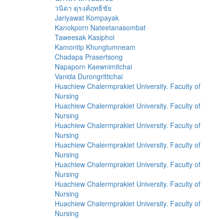
วนิดา ดุรงค์ฤทธิชัย
Jariyawat Kompayak
Kanokporn Nateetanasombat
Taweesak Kasiphol
Kamontip Khungtumneam
Chadapa Prasertsong
Napaporn Kaewnimitchai
Vanida Durongrittichai
Huachiew Chalermprakiet University. Faculty of
Nursing
Huachiew Chalermprakiet University. Faculty of
Nursing
Huachiew Chalermprakiet University. Faculty of
Nursing
Huachiew Chalermprakiet University. Faculty of
Nursing
Huachiew Chalermprakiet University. Faculty of
Nursing
Huachiew Chalermprakiet University. Faculty of
Nursing
Huachiew Chalermprakiet University. Faculty of
Nursing