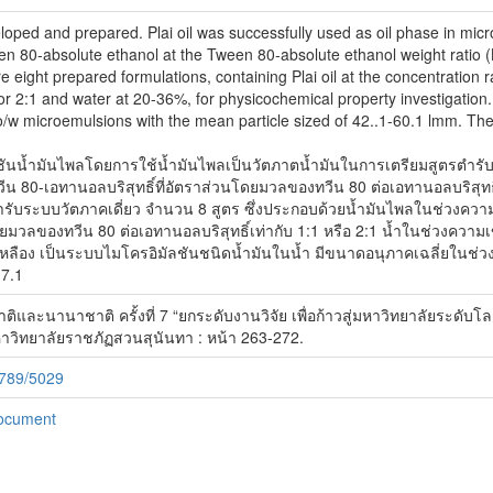
loped and prepared. Plai oil was successfully used as oil phase in m
ween 80-absolute ethanol at the Tween 80-absolute ethanol weight ratio 
re eight prepared formulations, containing Plai oil at the concentratio
or 2:1 and water at 20-36%, for physicochemical property investigation.
o/w microemulsions with the mean particle sized of 42..1-60.1 lmm. The
ลชันน้ำมันไพลโดยการใช้น้ำมันไพลเป็นวัตภาตน้ำมันในการเตรียมสูตรตำ
 80-เอทานอลบริสุทธิ์ที่อัตราส่วนโดยมวลของทวีน 80 ต่อเอทานอลบริสุทธิ์เป
ตำรับระบบวัตภาคเดี่ยว จำนวน 8 สูตร ซึ่งประกอบด้วยน้ำมันไพลในช่วงค
โดยมวลของทวีน 80 ต่อเอทานอลบริสุทธิ์เท่ากับ 1:1 หรือ 2:1 น้ำในช่วงควา
มเหลือง เป็นระบบไมโครอิมัลชันชนิดน้ำมันในน้ำ มีขนาดอนุภาคเฉลี่ยในช่
-7.1
และนานาชาติ ครั้งที่ 7 “ยกระดับงานวิจัย เพื่อก้าวสู่มหาวิทยาลัยระดับ
มหาวิทยาลัยราชภัฏสวนสุนันทา : หน้า 263-272.
6789/5029
Document