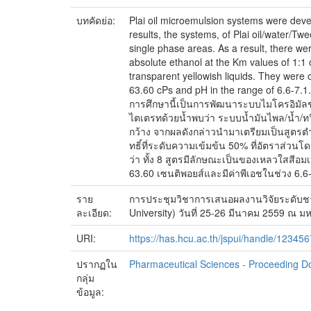
บทคัดย่อ:
Plai oil microemulsion systems were deve
results, the systems, of Plai oil/water/T
single phase areas. As a result, there we
absolute ethanol at the Km values of 1:1 
transparent yellowish liquids. They were 
63.60 cPs and pH in the range of 6.6-7.1.
การศึกษานี้เป็นการพัฒนาระบบไมโครอิมั
ไตเตรทด้วยน้ำพบว่า ระบบน้ำมันไพล/น้ำ/ทวีน
กว้าง จากผลดังกล่าวนำมาเตรียมเป็นสูตร
ทธิ์ที่ระดับความเข้มข้น 50% ที่อัตราส่วน
ว่า ทั้ง 8 สูตรมีลักษณะเป็นของเหลวใสสีอ
63.60 เซนติพอยส์และมีค่าพีเอชในช่วง 6.6
ราย
การประชุมวิชาการเสนอผลงานวิจัยระดับชาติ
ละเอียด:
University) วันที่ 25-26 มีนาคม 2559 ณ 
URI:
https://has.hcu.ac.th/jspui/handle/12345
ปรากฏใน
Pharmaceutical Sciences - Proceeding 
กลุ่ม
ข้อมูล: