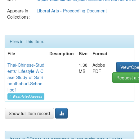
Appears in
Liberal Arts - Proceeding Document
Collections:
Files in This Item:
File
Description
Size
Format
Thai-Chinese-Stud
1.38
Adobe
View/Op
ents'-Lifestyle-A-C
MB
PDF
ase-Study-of-Satri
Request a 
nonthaburi-Schoo
l.pdf
Restricted Access
Show full item record