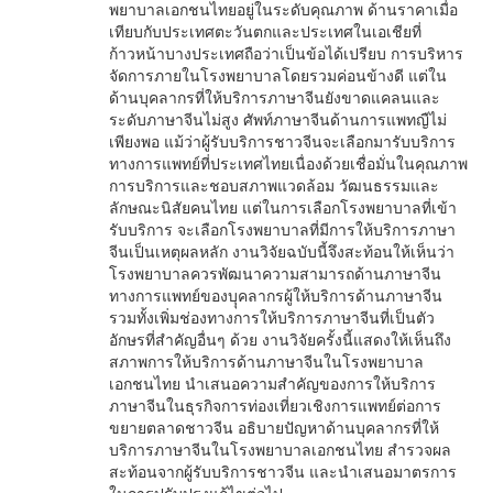
พยาบาลเอกชนไทยอยู่ในระดับคุณภาพ ด้านราคาเมื่อ
เทียบกับประเทศตะวันตกและประเทศในเอเชียที่
ก้าวหน้าบางประเทศถือว่าเป็นข้อได้เปรียบ การบริหาร
จัดการภายในโรงพยาบาลโดยรวมค่อนข้างดี แต่ใน
ด้านบุคลากรที่ให้บริการภาษาจีนยังขาดแคลนและ
ระดับภาษาจีนไม่สูง ศัพท์ภาษาจีนด้านการแพทญืไม่
เพียงพอ แม้ว่าผู้รับบริการชาวจีนจะเลือกมารับบริการ
ทางการแพทย์ที่ประเทศไทยเนื่องด้วยเชื่อมั่นในคุณภาพ
การบริการและชอบสภาพแวดล้อม วัฒนธรรมและ
ลักษณะนิสัยคนไทย แต่ในการเลือกโรงพยาบาลที่เข้า
รับบริการ จะเลือกโรงพยาบาลที่มีการให้บริการภาษา
จีนเป็นเหตุผลหลัก งานวิจัยฉบับนี้จึงสะท้อนให้เห็นว่า
โรงพยาบาลควรพัฒนาความสามารถด้านภาษาจีน
ทางการแพทย์ของบุุคลากรผู้ให้บริการด้านภาษาจีน
รวมทั้งเพิ่มช่องทางการให้บริการภาษาจีนที่เป็นตัว
อักษรที่สำคัญอื่นๆ ด้วย งานวิจัยครั้งนี้แสดงให้เห็นถึง
สภาพการให้บริการด้านภาษาจีนในโรงพยาบาล
เอกชนไทย นำเสนอความสำคัญของการให้บริการ
ภาษาจีนในธุรกิจการท่องเที่ยวเชิงการแพทย์ต่อการ
ขยายตลาดชาวจีน อธิบายปัญหาด้านบุคลากรที่ให้
บริการภาษาจีนในโรงพยาบาลเอกชนไทย สำรวจผล
สะท้อนจากผู้รับบริการชาวจีน และนำเสนอมาตรการ