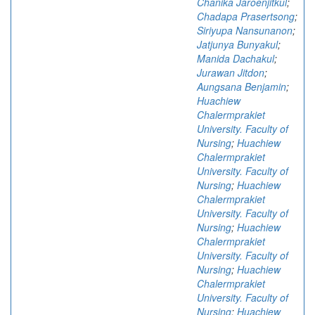
Chanika Jaroenjitkul
;
Chadapa Prasertsong
;
Siriyupa Nansunanon
;
Jatjunya Bunyakul
;
Manida Dachakul
;
Jurawan Jitdon
;
Aungsana Benjamin
;
Huachiew
Chalermprakiet
University. Faculty of
Nursing
;
Huachiew
Chalermprakiet
University. Faculty of
Nursing
;
Huachiew
Chalermprakiet
University. Faculty of
Nursing
;
Huachiew
Chalermprakiet
University. Faculty of
Nursing
;
Huachiew
Chalermprakiet
University. Faculty of
Nursing
;
Huachiew