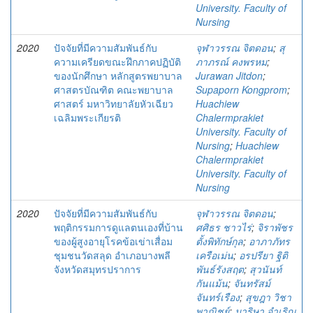
University. Faculty of
Nursing
2020
ปัจจัยที่มีความสัมพันธ์กับ
จุฬาวรรณ จิตดอน
;
สุ
ความเครียดขณะฝึกภาคปฏิบัติ
ภาภรณ์ คงพรหม
;
ของนักศึกษา หลักสูตรพยาบาล
Jurawan Jitdon
;
ศาสตรบัณฑิต คณะพยาบาล
Supaporn Kongprom
;
ศาสตร์ มหาวิทยาลัยหัวเฉียว
Huachiew
เฉลิมพระเกียรติ
Chalermprakiet
University. Faculty of
Nursing
;
Huachiew
Chalermprakiet
University. Faculty of
Nursing
2020
ปัจจัยที่มีความสัมพันธ์กับ
จุฬาวรรณ จิตดอน
;
พฤติกรรมการดูแลตนเองที่บ้าน
ศศิธร ชาวไร่
;
จิราพัชร
ของผู้สูงอายุโรคข้อเข่าเสื่อม
ตั้งพิทักษ์กุล
;
อาภาภัทร
ชุมชนวัดสลุด อำเภอบางพลี
เครือเม่น
;
อรปรียา ฐิติ
จังหวัดสมุทรปราการ
พันธ์รังสฤต
;
สุวนันท์
กันแม้น
;
จันทรัสม์
จันทร์เรือง
;
สุขฎา วิชา
พาณิชย์
;
มาริษา จำเริญ