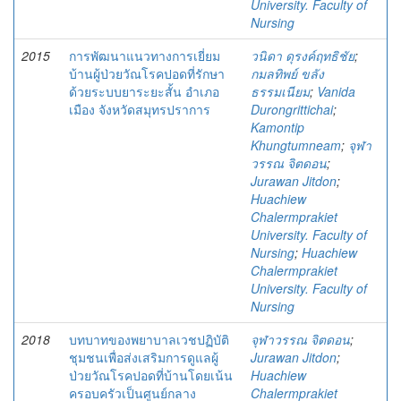
University. Faculty of
Nursing
2015
การพัฒนาแนวทางการเยี่ยม
วนิดา ดุรงค์ฤทธิชัย
;
บ้านผู้ป่วยวัณโรคปอดที่รักษา
กมลทิพย์ ขลัง
ด้วยระบบยาระยะสั้น อำเภอ
ธรรมเนียม
;
Vanida
เมือง จังหวัดสมุทรปราการ
Durongrittichai
;
Kamontip
Khungtumneam
;
จุฬา
วรรณ จิตดอน
;
Jurawan Jitdon
;
Huachiew
Chalermprakiet
University. Faculty of
Nursing
;
Huachiew
Chalermprakiet
University. Faculty of
Nursing
2018
บทบาทของพยาบาลเวชปฏิบัติ
จุฬาวรรณ จิตดอน
;
ชุมชนเพื่อส่งเสริมการดูแลผู้
Jurawan Jitdon
;
ป่วยวัณโรคปอดที่บ้านโดยเน้น
Huachiew
ครอบครัวเป็นศูนย์กลาง
Chalermprakiet