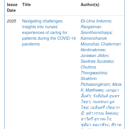
Issue
Title
Author(s)
Date
2025
Navigating challenges:
Ek-Uma Imkome
;
insights into nurses’
Rangsiman
experiences of caring for
Soonthornchaiya
;
patients during the COVID-19
Kamonchanok
pandemic
Moonchai
;
Chalermsri
Kerdmakmee
;
Jurawan Jitdon
;
Savitree Suratako
;
Chutima
Thongwachira
;
Sirakhrin
Pichaisongkram
;
Alicia
K. Matthews
;
เอกอุมา
อิ้มคำ
;
รังสิมันต์ สุนทร
ไชยา
;
กมลชนก มูล
ไชย
;
เฉลิมศรี เกิดมาก
มี
;
จุฬาวรรณ จิตดอน
;
สาวิตรี สุราทะโก
;
ชุติมา ทองวชิระ
;
ศิราค