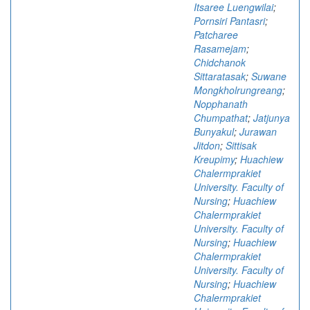
Itsaree Luengwilai
;
Pornsiri Pantasri
;
Patcharee
Rasamejam
;
Chidchanok
Sittaratasak
;
Suwane
Mongkholrungreang
;
Nopphanath
Chumpathat
;
Jatjunya
Bunyakul
;
Jurawan
Jitdon
;
Sittisak
Kreupimy
;
Huachiew
Chalermprakiet
University. Faculty of
Nursing
;
Huachiew
Chalermprakiet
University. Faculty of
Nursing
;
Huachiew
Chalermprakiet
University. Faculty of
Nursing
;
Huachiew
Chalermprakiet