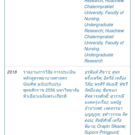
Research
;
Huachiew
Chalermprakiet
University. Faculty of
Nursing.
Undergraduate
Research
;
Huachiew
Chalermprakiet
University. Faculty of
Nursing.
Undergraduate
Research
2018
รายงานการวิจัย การประเมิน
อรพินท์ สีขาว
;
สุพร
หลักสูตรพยาบาลศาสตร
พริ้งเพริศ
;
อิสรีย์ เหลือง
บัณฑิต ฉบับปรับปรุง
วิลัย
;
พรศิริ พันธสี
;
พัชรี
พุทธศักราช 2556 มหาวิทยาลัย
รัศมีแจ่ม
;
ชิดชนก
หัวเฉียวเฉลิมพระเกียรติ
สิทธารถศักดิ์
;
สุวรรณี
มงคลรุ่งเรือง
;
นพนัฐ
จำปาเทศ
;
เจตจรรยา
บุญญกูล
;
จุฬาวรรณ จิต
ดอน
;
สิทธิศักดิ์ เครือ
พิมาย
;
Orapin Sikaow
;
Suporn Pringpurd
;