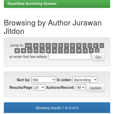
Huachiew Archiving System
Browsing by Author Jurawan
Jitdon
Jump to:
0-9
A
B
C
D
E
F
G
H
I
J
K
L
M
N
O
P
Q
R
S
T
U
V
W
X
Y
Z
or enter first few letters:
Sort by:
In order:
Results/Page
Authors/Record:
Showing results 1 to 9 of 9