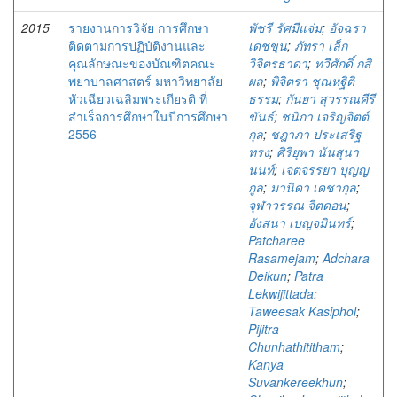
2015
รายงานการวิจัย การศึกษา
พัชรี รัศมีแจ่ม
;
อัจฉรา
ติดตามการปฏิบัติงานและ
เดชขุน
;
ภัทรา เล็ก
คุณลักษณะของบัณฑิตคณะ
วิจิตรธาดา
;
ทวีศักดิ์ กสิ
พยาบาลศาสตร์ มหาวิทยาลัย
ผล
;
พิจิตรา ชุณหฐิติ
หัวเฉียวเฉลิมพระเกียรติ ที่
ธรรม
;
กันยา สุวรรณคีรี
สำเร็จการศึกษาในปีการศึกษา
ขันธ์
;
ชนิกา เจริญจิตต์
2556
กุล
;
ชฎาภา ประเสริฐ
ทรง
;
ศิริยุพา นันสุนา
นนท์
;
เจตจรรยา บุญญ
กูล
;
มานิดา เดชากุล
;
จุฬาวรรณ จิตดอน
;
อังสนา เบญจมินทร์
;
Patcharee
Rasamejam
;
Adchara
Deikun
;
Patra
Lekwijittada
;
Taweesak Kasiphol
;
Pijitra
Chunhathititham
;
Kanya
Suvankereekhun
;