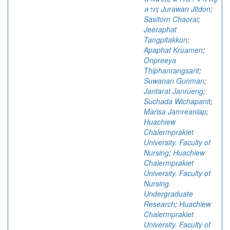
ลาภ
;
Jurawan Jitdon
;
Sasitorn Chaorai
;
Jeeraphat
Tangpitakkun
;
Apaphat Kruamen
;
Onpreeya
Thiphanrangsarit
;
Suwanan Gunman
;
Jantarat Janrueng
;
Suchada Wichapanit
;
Marisa Jamreanlap
;
Huachiew
Chalermprakiet
University. Faculty of
Nursing
;
Huachiew
Chalermprakiet
University. Faculty of
Nursing.
Undergraduate
Research
;
Huachiew
Chalermprakiet
University. Faculty of