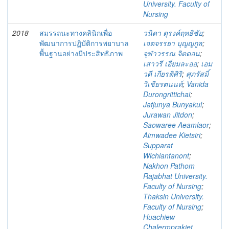
University. Faculty of
Nursing
2018
สมรรถนะทางคลินิกเพื่อ
วนิดา ดุรงค์ฤทธิชัย
;
พัฒนาการปฏิบัติการพยาบาล
เจตจรรยา บุญญกูล
;
พื้นฐานอย่างมีประสิทธิภาพ
จุฬาวรรณ จิตดอน
;
เสาวรี เอี่ยมละออ
;
เอม
วดี เกียรติศิริ
;
ศุภรัสมิ์
วิเชียรตนนท์
;
Vanida
Durongrittichai
;
Jatjunya Bunyakul
;
Jurawan Jitdon
;
Saowaree Aeamlaor
;
Aimwadee Kietsiri
;
Supparat
Wichiantanont
;
Nakhon Pathom
Rajabhat University.
Faculty of Nursing
;
Thaksin University.
Faculty of Nursing
;
Huachiew
Chalermprakiet