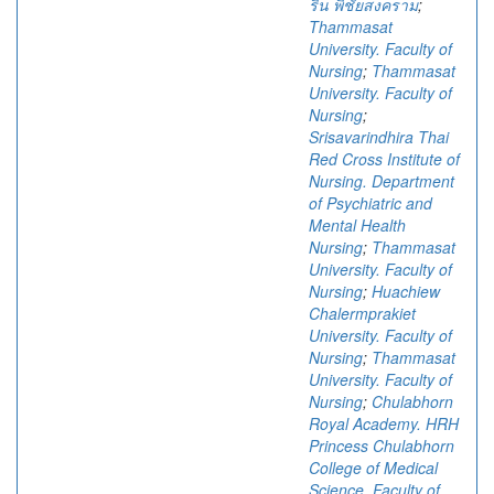
ริน พิชัยสงคราม
;
Thammasat
University. Faculty of
Nursing
;
Thammasat
University. Faculty of
Nursing
;
Srisavarindhira Thai
Red Cross Institute of
Nursing. Department
of Psychiatric and
Mental Health
Nursing
;
Thammasat
University. Faculty of
Nursing
;
Huachiew
Chalermprakiet
University. Faculty of
Nursing
;
Thammasat
University. Faculty of
Nursing
;
Chulabhorn
Royal Academy. HRH
Princess Chulabhorn
College of Medical
Science. Faculty of