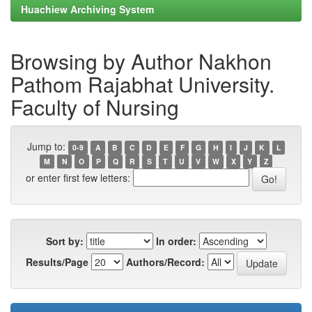
Huachiew Archiving System
Browsing by Author Nakhon
Pathom Rajabhat University.
Faculty of Nursing
Jump to:
0-9
A
B
C
D
E
F
G
H
I
J
K
L
M
N
O
P
Q
R
S
T
U
V
W
X
Y
Z
or enter first few letters:
Sort by:
In order:
Results/Page
Authors/Record: