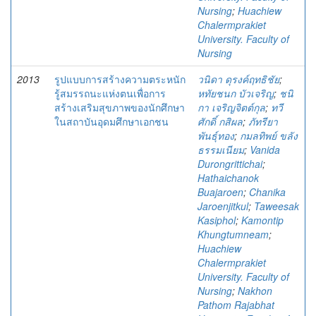
Nursing
;
Huachiew
Chalermprakiet
University. Faculty of
Nursing
2013
รูปแบบการสร้างความตระหนัก
วนิดา ดุรงค์ฤทธิชัย
;
รู้สมรรถนะแห่งตนเพื่อการ
หทัยชนก บัวเจริญ
;
ชนิ
สร้างเสริมสุขภาพของนักศึกษา
กา เจริญจิตต์กุล
;
ทวี
ในสถาบันอุดมศึกษาเอกชน
ศักดิ์ กสิผล
;
ภัทรียา
พันธุ์ทอง
;
กมลทิพย์ ขลัง
ธรรมเนียม
;
Vanida
Durongrittichai
;
Hathaichanok
Buajaroen
;
Chanika
Jaroenjitkul
;
Taweesak
Kasiphol
;
Kamontip
Khungtumneam
;
Huachiew
Chalermprakiet
University. Faculty of
Nursing
;
Nakhon
Pathom Rajabhat