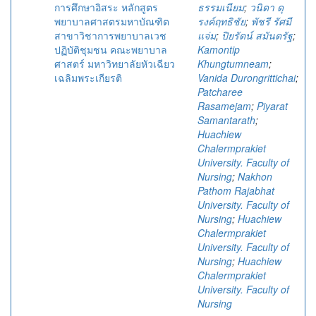
การศึกษาอิสระ หลักสูตร
ธรรมเนียม
;
วนิดา ดุ
พยาบาลศาสตรมหาบัณฑิต
รงค์ฤทธิชัย
;
พัชรี รัศมี
สาขาวิชาการพยาบาลเวช
แจ่ม
;
ปิยรัตน์ สมันตรัฐ
;
ปฏิบัติชุมชน คณะพยาบาล
Kamontip
ศาสตร์ มหาวิทยาลัยหัวเฉียว
Khungtumneam
;
เฉลิมพระเกียรติ
Vanida Durongrittichai
;
Patcharee
Rasamejam
;
Piyarat
Samantarath
;
Huachiew
Chalermprakiet
University. Faculty of
Nursing
;
Nakhon
Pathom Rajabhat
University. Faculty of
Nursing
;
Huachiew
Chalermprakiet
University. Faculty of
Nursing
;
Huachiew
Chalermprakiet
University. Faculty of
Nursing