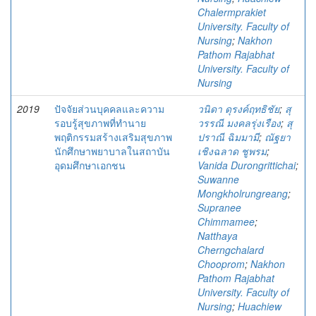
Chalermprakiet
University. Faculty of
Nursing
;
Nakhon
Pathom Rajabhat
University. Faculty of
Nursing
2019
ปัจจัยส่วนบุคคลและความ
วนิดา ดุรงค์ฤทธิชัย
;
สุ
รอบรู้สุขภาพที่ทำนาย
วรรณี มงคลรุ่งเรือง
;
สุ
พฤติกรรมสร้างเสริมสุขภาพ
ปราณี ฉิมมามี
;
ณัฐยา
นักศึกษาพยาบาลในสถาบัน
เชิงฉลาด ชูพรม
;
อุดมศึกษาเอกชน
Vanida Durongrittichai
;
Suwanne
Mongkholrungreang
;
Supranee
Chimmamee
;
Natthaya
Cherngchalard
Chooprom
;
Nakhon
Pathom Rajabhat
University. Faculty of
Nursing
;
Huachiew