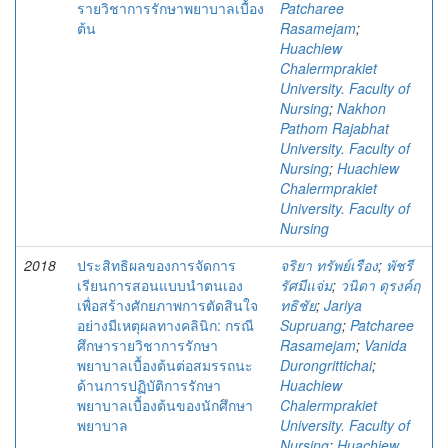
รายวิชาการรักษาพยาบาลเบื้อง
Patcharee
ต้น
Rasamejam
;
Huachiew
Chalermprakiet
University. Faculty of
Nursing
;
Nakhon
Pathom Rajabhat
University. Faculty of
Nursing
;
Huachiew
Chalermprakiet
University. Faculty of
Nursing
2018
ประสิทธิผลของการจัดการ
จริยา ทรัพย์เรือง
;
พัชรี
เรียนการสอนแบบนําตนเอง
รัศมีแจ่ม
;
วนิดา ดุรงค์ฤ
เพื่อสร้างศักยภาพการตัดสินใจ
ทธิชัย
;
Jariya
อย่างมีเหตุผลทางคลินิก: กรณี
Supruang
;
Patcharee
ศึกษารายวิชาการรักษา
Rasamejam
;
Vanida
พยาบาลเบื้องต้นต่อสมรรถนะ
Durongrittichai
;
ด้านการปฏิบัติการรักษา
Huachiew
พยาบาลเบื้องต้นของนักศึกษา
Chalermprakiet
พยาบาล
University. Faculty of
Nursing
;
Huachiew