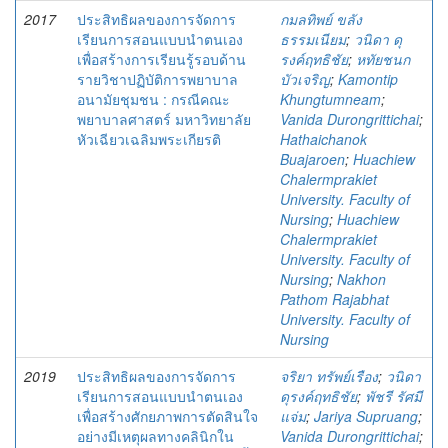
2017
ประสิทธิผลของการจัดการ
กมลทิพย์ ขลัง
เรียนการสอนแบบนำตนเอง
ธรรมเนียม
;
วนิดา ดุ
เพื่อสร้างการเรียนรู้รอบด้าน
รงค์ฤทธิชัย
;
หทัยชนก
รายวิชาปฏิบัติการพยาบาล
บัวเจริญ
;
Kamontip
อนามัยชุมชน : กรณีคณะ
Khungtumneam
;
พยาบาลศาสตร์ มหาวิทยาลัย
Vanida Durongrittichai
;
หัวเฉียวเฉลิมพระเกียรติ
Hathaichanok
Buajaroen
;
Huachiew
Chalermprakiet
University. Faculty of
Nursing
;
Huachiew
Chalermprakiet
University. Faculty of
Nursing
;
Nakhon
Pathom Rajabhat
University. Faculty of
Nursing
2019
ประสิทธิผลของการจัดการ
จริยา ทรัพย์เรือง
;
วนิดา
เรียนการสอนแบบนำตนเอง
ดุรงค์ฤทธิชัย
;
พัชรี รัศมี
เพื่อสร้างศักยภาพการตัดสินใจ
แจ่ม
;
Jariya Supruang
;
อย่างมีเหตุผลทางคลินิกใน
Vanida Durongrittichai
;