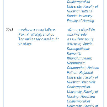
Chalermprakiet
University. Faculty of
Nursing
;
Rattana
Bundit University.
Faculty of Nursing
2018
การพัฒนาระบบสวัสดิการ
วนิดา ดุรงค์ฤทธิชัย
;
สังคมสำหรับผู้สูงอายุด้อย
กมลทิพย์ ขลัง
โอกาสเพื่อลดความเหลื่อมล้ำ
ธรรมเนียม
;
นพนัฐ
ทางสังคม
จำปาเทศ
;
Vanida
Durongrittichai
;
Kamontip
Khungtumneam
;
Nopphanath
Chumpathat
;
Nakhon
Pathom Rajabhat
University. Faculty of
Nursing
;
Huachiew
Chalermprakiet
University. Faculty of
Nursing
;
Huachiew
Chalermprakiet
University. Faculty of