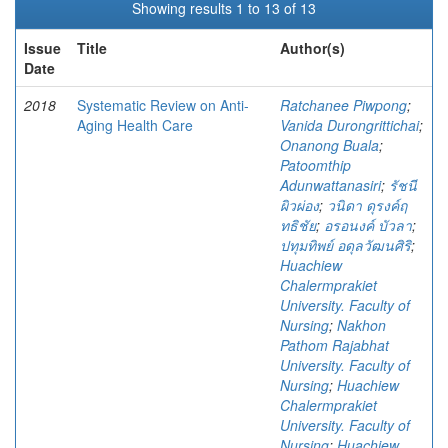
Showing results 1 to 13 of 13
Issue
Title
Author(s)
Date
2018
Systematic Review on Anti-
Ratchanee Piwpong
;
Aging Health Care
Vanida Durongrittichai
;
Onanong Buala
;
Patoomthip
Adunwattanasiri
;
รัชนี
ผิวผ่อง
;
วนิดา ดุรงค์ฤ
ทธิชัย
;
อรอนงค์ บัวลา
;
ปทุมทิพย์ อดุลวัฒนศิริ
;
Huachiew
Chalermprakiet
University. Faculty of
Nursing
;
Nakhon
Pathom Rajabhat
University. Faculty of
Nursing
;
Huachiew
Chalermprakiet
University. Faculty of
Nursing
;
Huachiew