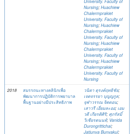
University. Faculty of
Nursing
;
Huachiew
Chalermprakiet
University. Faculty of
Nursing
;
Huachiew
Chalermprakiet
University. Faculty of
Nursing
;
Huachiew
Chalermprakiet
University. Faculty of
Nursing
;
Huachiew
Chalermprakiet
University. Faculty of
Nursing
2018
สมรรถนะทางคลินิกเพื่อ
วนิดา ดุรงค์ฤทธิชัย
;
พัฒนาการปฏิบัติการพยาบาล
เจตจรรยา บุญญกูล
;
พื้นฐานอย่างมีประสิทธิภาพ
จุฬาวรรณ จิตดอน
;
เสาวรี เอี่ยมละออ
;
เอม
วดี เกียรติศิริ
;
ศุภรัสมิ์
วิเชียรตนนท์
;
Vanida
Durongrittichai
;
Jatjunya Bunyakul
;