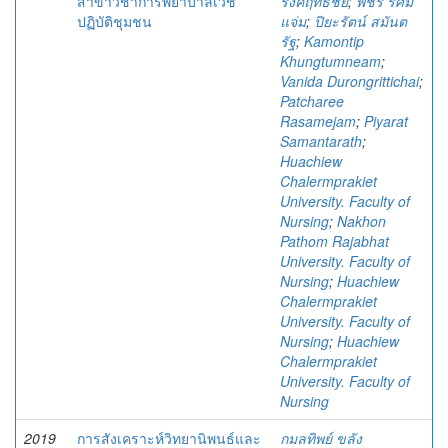
สาขาวิชาการพยาบาลเวช
รงค์ฤทธิชัย
;
พัชรี รัศมี
ปฏิบัติชุมชน
แจ่ม
;
ปิยะรัตน์ สมันต
รัฐ
;
Kamontip
Khungtumneam
;
Vanida Durongrittichai
;
Patcharee
Rasamejam
;
Piyarat
Samantarath
;
Huachiew
Chalermprakiet
University. Faculty of
Nursing
;
Nakhon
Pathom Rajabhat
University. Faculty of
Nursing
;
Huachiew
Chalermprakiet
University. Faculty of
Nursing
;
Huachiew
Chalermprakiet
University. Faculty of
Nursing
2019
การสังเคราะห์วิทยานิพนธ์และ
กมลทิพย์ ขลัง