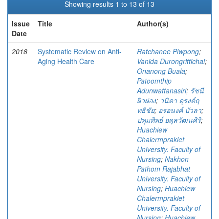
Showing results 1 to 13 of 13
Issue
Title
Author(s)
Date
2018
Systematic Review on Anti-
Ratchanee Piwpong
;
Aging Health Care
Vanida Durongrittichai
;
Onanong Buala
;
Patoomthip
Adunwattanasiri
;
รัชนี
ผิวผ่อง
;
วนิดา ดุรงค์ฤ
ทธิชัย
;
อรอนงค์ บัวลา
;
ปทุมทิพย์ อดุลวัฒนศิริ
;
Huachiew
Chalermprakiet
University. Faculty of
Nursing
;
Nakhon
Pathom Rajabhat
University. Faculty of
Nursing
;
Huachiew
Chalermprakiet
University. Faculty of
Nursing
;
Huachiew