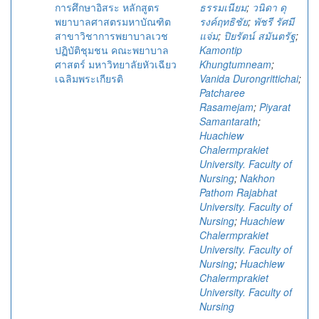
การศึกษาอิสระ หลักสูตร
ธรรมเนียม
;
วนิดา ดุ
พยาบาลศาสตรมหาบัณฑิต
รงค์ฤทธิชัย
;
พัชรี รัศมี
สาขาวิชาการพยาบาลเวช
แจ่ม
;
ปิยรัตน์ สมันตรัฐ
;
ปฏิบัติชุมชน คณะพยาบาล
Kamontip
ศาสตร์ มหาวิทยาลัยหัวเฉียว
Khungtumneam
;
เฉลิมพระเกียรติ
Vanida Durongrittichai
;
Patcharee
Rasamejam
;
Piyarat
Samantarath
;
Huachiew
Chalermprakiet
University. Faculty of
Nursing
;
Nakhon
Pathom Rajabhat
University. Faculty of
Nursing
;
Huachiew
Chalermprakiet
University. Faculty of
Nursing
;
Huachiew
Chalermprakiet
University. Faculty of
Nursing