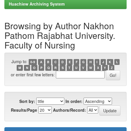
Huachiew Archiving System
Browsing by Author Nakhon
Pathom Rajabhat University.
Faculty of Nursing
Jump to:
0-9
A
B
C
D
E
F
G
H
I
J
K
L
M
N
O
P
Q
R
S
T
U
V
W
X
Y
Z
or enter first few letters:
Sort by:
In order:
Results/Page
Authors/Record: