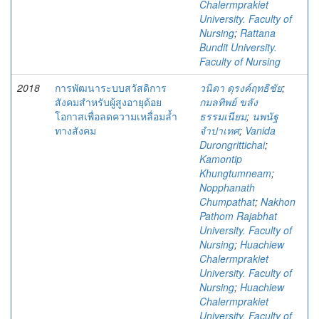
Chalermprakiet
University. Faculty of
Nursing
;
Rattana
Bundit University.
Faculty of Nursing
2018
การพัฒนาระบบสวัสดิการ
วนิดา ดุรงค์ฤทธิชัย
;
สังคมสำหรับผู้สูงอายุด้อย
กมลทิพย์ ขลัง
โอกาสเพื่อลดความเหลื่อมล้ำ
ธรรมเนียม
;
นพนัฐ
ทางสังคม
จำปาเทศ
;
Vanida
Durongrittichai
;
Kamontip
Khungtumneam
;
Nopphanath
Chumpathat
;
Nakhon
Pathom Rajabhat
University. Faculty of
Nursing
;
Huachiew
Chalermprakiet
University. Faculty of
Nursing
;
Huachiew
Chalermprakiet
University. Faculty of