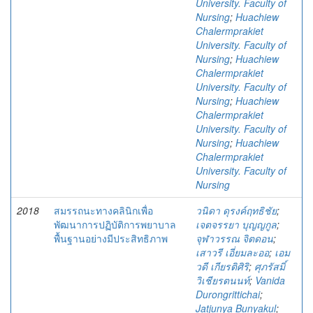
University. Faculty of
Nursing
;
Huachiew
Chalermprakiet
University. Faculty of
Nursing
;
Huachiew
Chalermprakiet
University. Faculty of
Nursing
;
Huachiew
Chalermprakiet
University. Faculty of
Nursing
;
Huachiew
Chalermprakiet
University. Faculty of
Nursing
2018
สมรรถนะทางคลินิกเพื่อ
วนิดา ดุรงค์ฤทธิชัย
;
พัฒนาการปฏิบัติการพยาบาล
เจตจรรยา บุญญกูล
;
พื้นฐานอย่างมีประสิทธิภาพ
จุฬาวรรณ จิตดอน
;
เสาวรี เอี่ยมละออ
;
เอม
วดี เกียรติศิริ
;
ศุภรัสมิ์
วิเชียรตนนท์
;
Vanida
Durongrittichai
;
Jatjunya Bunyakul
;