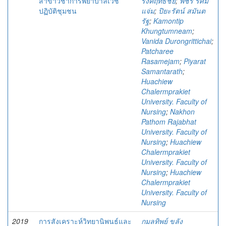
สาขาวิชาการพยาบาลเวช
รงค์ฤทธิชัย
;
พัชรี รัศมี
ปฏิบัติชุมชน
แจ่ม
;
ปิยะรัตน์ สมันต
รัฐ
;
Kamontip
Khungtumneam
;
Vanida Durongrittichai
;
Patcharee
Rasamejam
;
Piyarat
Samantarath
;
Huachiew
Chalermprakiet
University. Faculty of
Nursing
;
Nakhon
Pathom Rajabhat
University. Faculty of
Nursing
;
Huachiew
Chalermprakiet
University. Faculty of
Nursing
;
Huachiew
Chalermprakiet
University. Faculty of
Nursing
2019
การสังเคราะห์วิทยานิพนธ์และ
กมลทิพย์ ขลัง