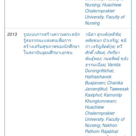
Nursing
;
Huachiew
Chalermprakiet
University. Faculty of
Nursing
2013
รูปแบบการสร้างความตระหนัก
วนิดา ดุรงค์ฤทธิชัย
;
รู้สมรรถนะแห่งตนเพื่อการ
หทัยชนก บัวเจริญ
;
ชนิ
สร้างเสริมสุขภาพของนักศึกษา
กา เจริญจิตต์กุล
;
ทวี
ในสถาบันอุดมศึกษาเอกชน
ศักดิ์ กสิผล
;
ภัทรียา
พันธุ์ทอง
;
กมลทิพย์ ขลัง
ธรรมเนียม
;
Vanida
Durongrittichai
;
Hathaichanok
Buajaroen
;
Chanika
Jaroenjitkul
;
Taweesak
Kasiphol
;
Kamontip
Khungtumneam
;
Huachiew
Chalermprakiet
University. Faculty of
Nursing
;
Nakhon
Pathom Rajabhat