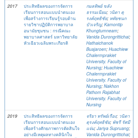
2017
ประสิทธิผลของการจัดการ
กมลทิพย์ ขลัง
เรียนการสอนแบบนำตนเอง
ธรรมเนียม
;
วนิดา ดุ
เพื่อสร้างการเรียนรู้รอบด้าน
รงค์ฤทธิชัย
;
หทัยชนก
รายวิชาปฏิบัติการพยาบาล
บัวเจริญ
;
Kamontip
อนามัยชุมชน : กรณีคณะ
Khungtumneam
;
พยาบาลศาสตร์ มหาวิทยาลัย
Vanida Durongrittichai
;
หัวเฉียวเฉลิมพระเกียรติ
Hathaichanok
Buajaroen
;
Huachiew
Chalermprakiet
University. Faculty of
Nursing
;
Huachiew
Chalermprakiet
University. Faculty of
Nursing
;
Nakhon
Pathom Rajabhat
University. Faculty of
Nursing
2019
ประสิทธิผลของการจัดการ
จริยา ทรัพย์เรือง
;
วนิดา
เรียนการสอนแบบนำตนเอง
ดุรงค์ฤทธิชัย
;
พัชรี รัศมี
เพื่อสร้างศักยภาพการตัดสินใจ
แจ่ม
;
Jariya Supruang
;
อย่างมีเหตุผลทางคลินิกใน
Vanida Durongrittichai
;