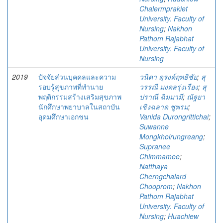
Chalermprakiet
University. Faculty of
Nursing
;
Nakhon
Pathom Rajabhat
University. Faculty of
Nursing
2019
ปัจจัยส่วนบุคคลและความ
วนิดา ดุรงค์ฤทธิชัย
;
สุ
รอบรู้สุขภาพที่ทำนาย
วรรณี มงคลรุ่งเรือง
;
สุ
พฤติกรรมสร้างเสริมสุขภาพ
ปราณี ฉิมมามี
;
ณัฐยา
นักศึกษาพยาบาลในสถาบัน
เชิงฉลาด ชูพรม
;
อุดมศึกษาเอกชน
Vanida Durongrittichai
;
Suwanne
Mongkholrungreang
;
Supranee
Chimmamee
;
Natthaya
Cherngchalard
Chooprom
;
Nakhon
Pathom Rajabhat
University. Faculty of
Nursing
;
Huachiew