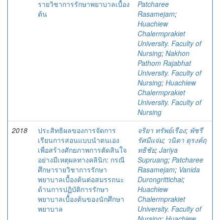
รายวิชาการรักษาพยาบาลเบื้อง
Patcharee
ต้น
Rasamejam
;
Huachiew
Chalermprakiet
University. Faculty of
Nursing
;
Nakhon
Pathom Rajabhat
University. Faculty of
Nursing
;
Huachiew
Chalermprakiet
University. Faculty of
Nursing
2018
ประสิทธิผลของการจัดการ
จริยา ทรัพย์เรือง
;
พัชรี
เรียนการสอนแบบนําตนเอง
รัศมีแจ่ม
;
วนิดา ดุรงค์ฤ
เพื่อสร้างศักยภาพการตัดสินใจ
ทธิชัย
;
Jariya
อย่างมีเหตุผลทางคลินิก: กรณี
Supruang
;
Patcharee
ศึกษารายวิชาการรักษา
Rasamejam
;
Vanida
พยาบาลเบื้องต้นต่อสมรรถนะ
Durongrittichai
;
ด้านการปฏิบัติการรักษา
Huachiew
พยาบาลเบื้องต้นของนักศึกษา
Chalermprakiet
พยาบาล
University. Faculty of
Nursing
;
Huachiew