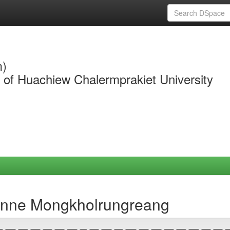
m)
y of Huachiew Chalermprakiet University
anne Mongkholrungreang