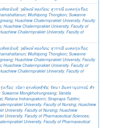
มหัทธนันท์
;
วุฒิพงษ์ ทองก้อน
;
สุวรรณี มงคลรุ่งเรือง
;
chamahattanun
;
Wuthipong Thongkon
;
Suwanne
greang
;
Huachiew Chalermprakiet University. Faculty
s
;
Huachiew Chalermprakiet University. Faculty of
Huachiew Chalermprakiet University. Faculty of
มหัทธนันท์
;
วุฒิพงษ์ ทองก้อน
;
สุวรรณี มงคลรุ่งเรือง
;
chamahattanun
;
Wuthipong Thongkon
;
Suwanne
greang
;
Huachiew Chalermprakiet University. Faculty
s
;
Huachiew Chalermprakiet University. Faculty of
Huachiew Chalermprakiet University. Faculty of
ุ่งเรือง
;
วนิดา ดุรงค์ฤทธิชัย
;
รัตนา อินทรานุปกรณ์
;
ศิร
;
Suwanne Mongkholrungreang
;
Vanida
ai
;
Ratana Indranupakorn
;
Siraprapa Tubtim
;
lermprakiet University. Faculty of Nursing
;
Huachiew
t University. Faculty of Nursing
;
Huachiew
t University. Faculty of Pharmaceutical Sciences
;
lermprakiet University. Faculty of Pharmaceutical