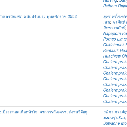
Nursing
;
Bang
Pathom Rajabh
าสตรบัณฑิต ฉบับปรับปรุง พุทธศักราช 2552
สุพร พริ้งเพริ
เสน
;
พรทิพย์ 
สิทธารถศักดิ์
Napaporn Ka
Porntip Limt
Chidchanok S
Pantasri
;
Hua
Huachiew Cha
Chalermprakie
Chalermprakie
Chalermprakie
Chalermprakie
Chalermprakie
Chalermprakie
Chalermprakie
Chalermprakie
บี่ยงหลอดเลือดหัวใจ: จากการสังเคราะห์งานวิจัยสู่
วนิดา ดุรงค์ฤ
มงคลรุ่งเรือง
Suwanne Mo