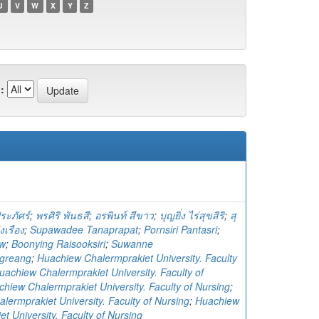
U
V
W
X
Y
Z
:
ระภัศร์
;
พรศิริ พันธสี
;
อรพินท์ สีขาว
;
บุญยิ่ง ไร่สุขสิริ
;
สุ
งเรือง
;
Supawadee Tanaprapat
;
Pornsiri Pantasri
;
ow
;
Boonying Raisooksiri
;
Suwanne
greang
;
Huachiew Chalermprakiet University. Faculty
uachiew Chalermprakiet University. Faculty of
hiew Chalermprakiet University. Faculty of Nursing
;
lermprakiet University. Faculty of Nursing
;
Huachiew
t University. Faculty of Nursing