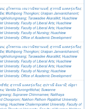
้อน
;
อุไรพรรณ เจนวาณิชยานนท์
;
สุวรรณี มงคลรุ่งเรือง
;
ขิต
;
Wuthipong Thongkon
;
Uraipan Janvanichanont
;
ngkholrungreang
;
Tarawadee Akaralikit
;
Huachiew
t University. Faculty of Liberal Arts
;
Huachiew
t University. Faculty of Liberal Arts
;
Huachiew
t University. Faculty of Nursing
;
Huachiew
et University. Office of Academic Development
้อน
;
อุไรพรรณ เจนวาณิชยานนท์
;
สุวรรณี มงคลรุ่งเรือง
;
ขิต
;
Wuthipong Thongkon
;
Uraipan Janvanichanont
;
ngkholrungreang
;
Tarawadee Akaralikit
;
Huachiew
t University. Faculty of Liberal Arts
;
Huachiew
t University. Faculty of Liberal Arts
;
Huachiew
t University. Faculty of Nursing
;
Huachiew
et University. Office of Academic Development
ทธิชัย
;
สุวรรณี มงคลรุ่งเรือง
;
สุปราณี ฉิมมามี
;
ณัฐยา
รม
;
Vanida Durongrittichai
;
Suwanne
greang
;
Supranee Chimmamee
;
Natthaya
rd Chooprom
;
Nakhon Pathom Rajabhat University.
rsing
;
Huachiew Chalermprakiet University. Faculty of