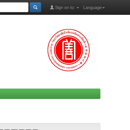
Sign on to:
Language