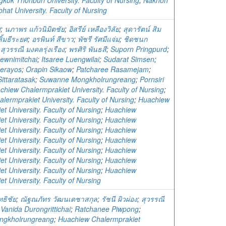
kok Thonburi University. Faculty of Nursing
;
Nakhon
at University. Faculty of Nursing
ศ
;
นภาพร แก้วนิมิตชัย
;
อิสรีย์ เหลืองวิลัย
;
สุดารัตน์ สิม
ลิ้มธีระยศ
;
อรพินท์ สีขาว
;
พัชรี รัศมีแจ่ม
;
ชิดชนก
;
สุวรรณี มงคลรุ่งเรือง
;
พรศิริ พันธสี
;
Suporn Pringpurd
;
ewnimitchai
;
Itsaree Luengwilai
;
Sudarat Simsen
;
eerayos
;
Orapin Sikaow
;
Patcharee Rasamejam
;
ittaratasak
;
Suwanne Mongkholrungreang
;
Pornsiri
chiew Chalermprakiet University. Faculty of Nursing
;
lermprakiet University. Faculty of Nursing
;
Huachiew
t University. Faculty of Nursing
;
Huachiew
t University. Faculty of Nursing
;
Huachiew
t University. Faculty of Nursing
;
Huachiew
t University. Faculty of Nursing
;
Huachiew
t University. Faculty of Nursing
;
Huachiew
t University. Faculty of Nursing
;
Huachiew
t University. Faculty of Nursing
;
Huachiew
t University. Faculty of Nursing
ทธิชัย
;
ณัฐณภัทร วัฒนเดชาสกุล
;
รัชนี ผิวผ่อง
;
สุวรรณี
;
Vanida Durongrittichai
;
Ratchanee Piwpong
;
ngkholrungreang
;
Huachiew Chalermprakiet