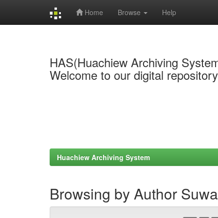
Home
Browse
Help
Skip
navigation
HAS(Huachiew Archiving Syste
Welcome to our digital repositor
Huachiew Archiving System
Browsing by Author Suw