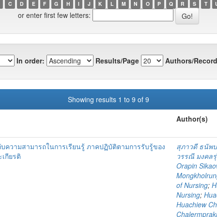
C
D
E
F
G
H
I
J
K
L
M
N
O
P
Q
R
S
T
or enter first few letters:
In order:
Results/Page
Authors/Record
Showing results 1 to 9 of 9
Author(s)
ับความสามารถในการเรียนรู้ ภาคปฏิบัติตามการรับรู้ของ
สุภาวดี ธนัพป
เกียรติ
วรรณี มงคลรุ่
Orapin Sika
Mongkholrun
of Nursing
;
H
Nursing
;
Huac
Huachiew Cha
Chalermprakie