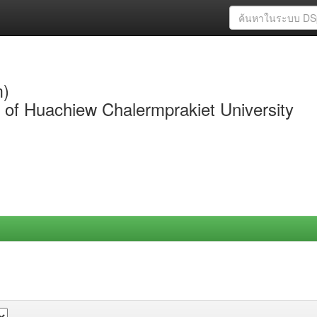
m)
y of Huachiew Chalermprakiet University