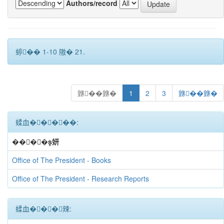
Authors/record
蝏�� 1-10 隞� 21.
銝��銝�
1
2
3
銝��銝�
蝚血�����:
����妍
Office of The President - Books
Office of The President - Research Reports
蝚血���辣: