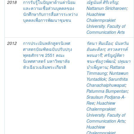
2018
การรับรู้ในปัญหาด้านค่านิยม
ณัฐนันท์ ศิริเจริญ
;
และความเชื่อส่วนบุคคลของ
Nattanun Siricharoen
;
นักศึกษากับการสื่อสารระหว่าง
Huachiew
บุคคลเพื่อการพัฒนาชุมชน
Chalermprakiet
University. Faculty of
Communication Arts
2012
การประเมินหลักสูตรนิเทศ
รัตนา ทิมเมือง
;
นันทวัน
ศาสตรบัณฑิตฉบับปรับปรุง
ยันตะดิลก
;
สรวลสรรค์
พุทธศักราช 2551 คณะ
พจนอารี
;
ศรัญญ์ทิตา
นิเทศศาสตร์ มหาวิทยาลัย
ชนะชัยภูวพัฒน์
;
ปทุมมา
หัวเฉียวเฉลิมพระเกียรติ
บำเพ็ญทาน
;
Rattana
Timmaung
;
Nuntawun
Yuntadilok
;
Sarunthita
Chanachaiphuwapat
;
Patumma Bumpentan
;
Sraulsun Podjana-A-
Ree
;
Huachiew
Chalermprakiet
University. Faculty of
Communication Arts
;
Huachiew
Chalermprakiet