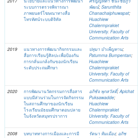
2017
นโยบายและแนวทางการพัฒนา
ศรัญญ์ทิตา ชนะชัยภูว
ระบบการตรวจพิจารณา
พัฒน์
;
Sarunthita
ภาพยนตร์โฆษณาทางสื่อ
Chanachaiphuwapat
;
โทรทัศน์ระบบดิจิทัล
Huachiew
Chalermprakiet
University. Faculty of
Communication Arts
2019
แนวทางการพัฒนากิจกรรมและ
ปทุมา บำเพ็ญทาน
;
สื่อการเรียนรู้ศิลปะเพื่อป้องกัน
Patumma Bumpentan
;
การกลั่นแกล้งกันของนักเรียน
Huachiew
ระดับประถมศึกษา
Chalermprakiet
University. Faculty of
Communication Arts
2020
การพัฒนานวัตกรรมการสื่อสาร
อภิชัจ พุกสวัสดิ์
;
Apichat
แบบมีส่วนร่วมในการจัดกิจกรรม
Puksawadde
;
ในสถานศึกษาของนักเรียน
Huachiew
โรงเรียนมัธยมศึกษาตอนปลาย
Chalermprakiet
ในจังหวัดสมุทรปราการ
University. Faculty of
Communication Arts
2008
บทบาททางการเมืองและการมี
รัตนา ทิมเมือง
;
อภิช