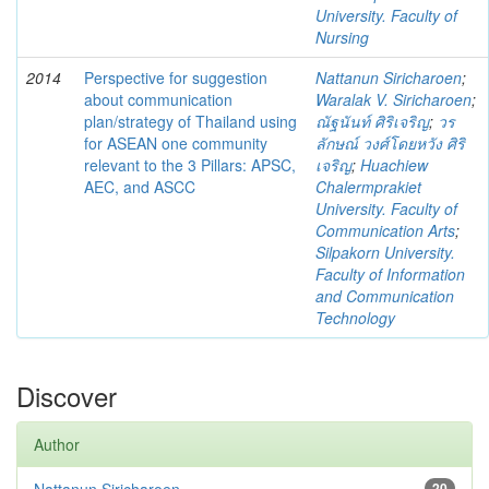
University. Faculty of
Nursing
2014
Perspective for suggestion
Nattanun Siricharoen
;
about communication
Waralak V. Siricharoen
;
plan/strategy of Thailand using
ณัฐนันท์ ศิริเจริญ
;
วร
for ASEAN one community
ลักษณ์ วงศ์โดยหวัง ศิริ
relevant to the 3 Pillars: APSC,
เจริญ
;
Huachiew
AEC, and ASCC
Chalermprakiet
University. Faculty of
Communication Arts
;
Silpakorn University.
Faculty of Information
and Communication
Technology
Discover
Author
20