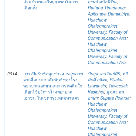
ส่วนร่วมของวิทยุชุมชนในการ
ญาณ์ ดนัยพิริยะ
;
เลือกตั้ง
Rattana Timmaung
;
Apitchaya Danaipiriya
;
Huachiew
Chalermprakiet
University. Faculty of
Communication Arts
;
Huachiew
Chalermprakiet
University. Faculty of
Communication Arts
2014
การเปิดรับข้อมูลข่าวสารสุขภาพ
ปิยกุล เลาวัณย์ศิริ
;
ทวี
จากสื่อประชาสัมพันธ์ของโรง
ศักดิ์ กสิผล
;
Piyakul
พยาบาลเอกชนและการตัดสินใจ
Lawansiri
;
Taweesak
เลือกใช้บริการโรงพยาบาล
Kasiphol
;
สุภตา พล
เอกชน ในเขตกรุงเทพมหานคร
อาษา
;
Supata Polarsa
;
Huachiew
Chalermprakiet
University. Faculty of
Communication Arts
;
Huachiew
Chalermprakiet