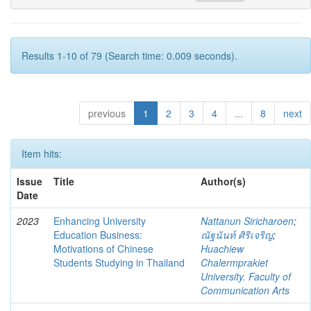
Results 1-10 of 79 (Search time: 0.009 seconds).
previous
1
2
3
4
...
8
next
Item hits:
Issue
Title
Author(s)
Date
2023
Enhancing University
Nattanun Siricharoen
;
Education Business:
ณัฐนันท์ ศิริเจริญ
;
Motivations of Chinese
Huachiew
Students Studying in Thailand
Chalermprakiet
University. Faculty of
Communication Arts