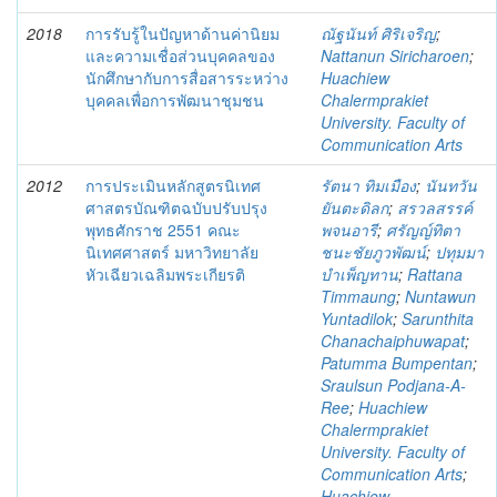
2018
การรับรู้ในปัญหาด้านค่านิยม
ณัฐนันท์ ศิริเจริญ
;
และความเชื่อส่วนบุคคลของ
Nattanun Siricharoen
;
นักศึกษากับการสื่อสารระหว่าง
Huachiew
บุคคลเพื่อการพัฒนาชุมชน
Chalermprakiet
University. Faculty of
Communication Arts
2012
การประเมินหลักสูตรนิเทศ
รัตนา ทิมเมือง
;
นันทวัน
ศาสตรบัณฑิตฉบับปรับปรุง
ยันตะดิลก
;
สรวลสรรค์
พุทธศักราช 2551 คณะ
พจนอารี
;
ศรัญญ์ทิตา
นิเทศศาสตร์ มหาวิทยาลัย
ชนะชัยภูวพัฒน์
;
ปทุมมา
หัวเฉียวเฉลิมพระเกียรติ
บำเพ็ญทาน
;
Rattana
Timmaung
;
Nuntawun
Yuntadilok
;
Sarunthita
Chanachaiphuwapat
;
Patumma Bumpentan
;
Sraulsun Podjana-A-
Ree
;
Huachiew
Chalermprakiet
University. Faculty of
Communication Arts
;
Huachiew