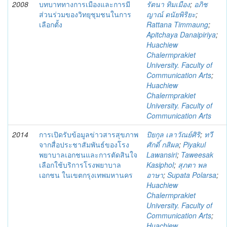
2008
บทบาททางการเมืองและการมี
รัตนา ทิมเมือง
;
อภิช
ส่วนร่วมของวิทยุชุมชนในการ
ญาณ์ ดนัยพิริยะ
;
เลือกตั้ง
Rattana Timmaung
;
Apitchaya Danaipiriya
;
Huachiew
Chalermprakiet
University. Faculty of
Communication Arts
;
Huachiew
Chalermprakiet
University. Faculty of
Communication Arts
2014
การเปิดรับข้อมูลข่าวสารสุขภาพ
ปิยกุล เลาวัณย์ศิริ
;
ทวี
จากสื่อประชาสัมพันธ์ของโรง
ศักดิ์ กสิผล
;
Piyakul
พยาบาลเอกชนและการตัดสินใจ
Lawansiri
;
Taweesak
เลือกใช้บริการโรงพยาบาล
Kasiphol
;
สุภตา พล
เอกชน ในเขตกรุงเทพมหานคร
อาษา
;
Supata Polarsa
;
Huachiew
Chalermprakiet
University. Faculty of
Communication Arts
;
Huachiew