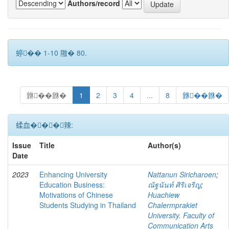
Authors/record
蝏�� 1-10 隞� 80.
銝��銝�
1
2
3
4
...
8
銝��銝�
蝚血���辣:
Issue
Title
Author(s)
Date
2023
Enhancing University
Nattanun Siricharoen
;
Education Business:
ณัฐนันท์ ศิริเจริญ
;
Motivations of Chinese
Huachiew
Students Studying in Thailand
Chalermprakiet
University. Faculty of
Communication Arts