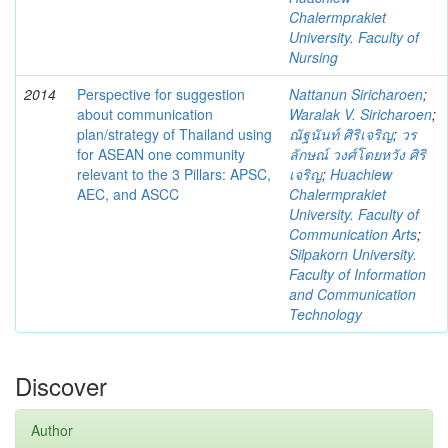
Chalermprakiet
University. Faculty of
Nursing
2014
Perspective for suggestion
Nattanun Siricharoen
;
about communication
Waralak V. Siricharoen
;
plan/strategy of Thailand using
ณัฐนันท์ ศิริเจริญ
;
วร
for ASEAN one community
ลักษณ์ วงศ์โดยหวัง ศิริ
relevant to the 3 Pillars: APSC,
เจริญ
;
Huachiew
AEC, and ASCC
Chalermprakiet
University. Faculty of
Communication Arts
;
Silpakorn University.
Faculty of Information
and Communication
Technology
Discover
Author