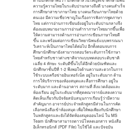
ด้านนักศึกษาพบว่า นักศึกษาส่วนใหญ่ที่เข้าศึกษามีพื้น
ความรู้ความไทยในระดับปานกลางถึงดี บางคนสำเร็จ
การศึกษาสาขาภาษาไทย บางคนเรียนภาษาไทยด้วย
ตนเอง มีความเชี่ยวชาญในเรื่องการฟังการพูดภาษา
ไทย แต่การอ่านการเขียนยังอยู่ในระดับปานกลางจึง
ต้องมอบหมายงานการอ่านตำราภาษาไทยมากขึ้นเพื่อ
ให้ความสามารถด้านการอ่านการเขียนภาษาไทยดี
ขึ้น และพร้อมต่อการเขียนวิทยานิพนธ์แบบพรรณนา
วิเคราะห์เป็นภาษาไทยได้ต่อไป อีกทั้งตอนจบการ
ศึกษานักศึกษายังสามารถสอบวัดระดับการใช้ภาษา
ไทยสำหรับชาวต่างชาติจากแบบทดสอบระดับชาติ
เฉลี่ย 4 ทักษะ ระดับดีขึ้นไปได้อีกด้วยบัณฑิตและ
นักศึกษาชั้นปีที่ 1-2 พึงพอใจด้านความสะดวกในการ
ใช้ระบบเครือข่ายอินเทอร์เน็ต อยู่ในระดับมาก ด้าน
การให้บริการของห้องสมุดและสื่อการศึกษา อยู่ใน
ระดับมาก และด้านอาคาร สถานที่ สิ่งแวดล้อมและ
ห้องเรียน อยู่ในระดับมากที่สุดคณาจารย์แสดงความ
คิดเห็นเกี่ยวกับปัจจัยสนับสนุนการเรียนรู้ว่ามีความ
สำคัญมาก อาจารย์ประจำหลักสูตรมีส่วนในการคัด
เลือกหนังสือเข้าห้องสมุด เพื่อให้พอเพียงกับนักศึกษา
ในหลักสูตรและยังได้จัดห้องสมุดออนไลน์ ใน MS
Team นักศึกษาสามารถดาวน์โหลดเอกสาร หนังสือ
อิเล็กทรอนิกส์ (PDF File) ไปใช้ได้ และปัจจุบัน