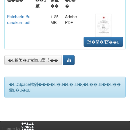
獢�獢�
��
憭批
�撘
膩
��
�
Patcharin Bu
1.25
Adobe
ranakorn.pdf
MB
PDF
璉�閫�/撘��
�蝷箸�辣摰蝥芸��
�DSpace銝剜�������★��������
雿��.
Theme by