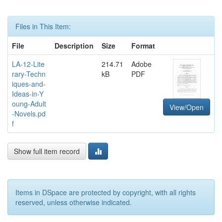
Files in This Item:
File
Description
Size
Format
LA-12-Lite
214.71
Adobe
rary-Techn
kB
PDF
iques-and-
Ideas-in-Y
oung-Adult
View/Open
-Novels.pd
f
Show full item record
Items in DSpace are protected by copyright, with all rights
reserved, unless otherwise indicated.