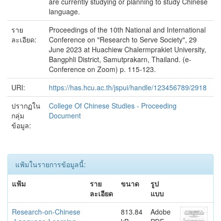
are currently studying or planning to study Chinese
language.
ราย
Proceedings of the 10th National and International
ละเอียด:
Conference on "Research to Serve Society", 29
June 2023 at Huachiew Chalermprakiet University,
Bangphli District, Samutprakarn, Thailand. (e-
Conference on Zoom) p. 115-123.
URI:
https://has.hcu.ac.th/jspui/handle/123456789/2918
ปรากฏใน
College Of Chinese Studies - Proceeding
กลุ่ม
Document
ข้อมูล:
แฟ้มในรายการข้อมูลนี้:
แฟ้ม
ราย
ขนาด
รูป
ละเอียด
แบบ
Research-on-Chinese
813.84
Adobe