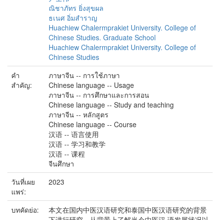
ณิชาภัทร ยิ่งสุขผล
ธเนศ อิ่มสำราญ
Huachiew Chalermprakiet University. College of
Chinese Studies. Graduate School
Huachiew Chalermprakiet University. College of
Chinese Studies
คำ
ภาษาจีน -- การใช้ภาษา
สำคัญ:
Chinese language -- Usage
ภาษาจีน -- การศึกษาและการสอน
Chinese language -- Study and teaching
ภาษาจีน -- หลักสูตร
Chinese language -- Course
汉语 -- 语言使用
汉语 -- 学习和教学
汉语 -- 课程
จีนศึกษา
วันที่เผย
2023
แพร่:
บทคัดย่อ:
本文在国内中医汉语研究和泰国中医汉语研究的背景
下进行研究，从背景上了解当今中医汉 语发展状况以