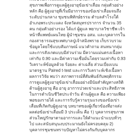
สุขภาพเพื่อการดูแลผู้สูงอายุข้อเข่าเสื่อม กลุ่มตัวอย่าง
หลัก คือ ผู้สูงอายุที่เริ่มมีอาการของข้อเข่าเสื่อมจนถึง
ระดับปานกลาง ชุมชนพิทักษ์ธรรม ตำบลสำโรงใต้
อำเภอพระประแดง จังหวัดสมุทรปราการ จำนวน 35
คน กลุ่มตัวอย่างรอง ได้แก่ ผู้ดูแล พยาบาลวิชาชีพ เจ้า
หน้าที่แพทย์แผนไทย ผู้นำชุมชน อสม. และบุคลากรใน
กองสาธารณสุขเทศบาลปู่เจ้าสมิงพราย เก็บรวบรวม
ข้อมูลโดยใช้แบบสัมภาษณ์ แนวคำถาม สนทนากลุ่ม
และการสังเกตแบบมีส่วนร่วม มีความแม่นตรงเนื้อหา
เท่ากับ 0.90 และมีค่าความเชื่อมั่นโดยรวมเท่ากับ 0.93
วิเคราะห์ข้อมูลด้วย ร้อยละ ค่าเฉลี่ย ส่วนเบี่ยงเบน
มาตรฐาน Paired t-test และการวิเคราะห์เชิงเนื้อหา
ผลการวิจัย พบว่า สภาพการณ์ที่สัมพันธ์กับพฤติกรรม
การดูแลผู้สูงอายุข้อเข่าเสื่อมอย่างมีนัยสำคัญทางสถิติ
ด้านผู้สูงอายุ คือ อายุ อาการปวดเข่าและประสิทธิภาพ
ในการดำเนินชีวิตประจำวัน ด้านผู้ดูแล คือ ความเพียง
พอของรายได้ และการรับรู้ความรุนแรงของข้อเข่า
เสื่อมที่เกิดกับผู้สูงอายุ บทบาทของผู้เกี่ยวข้องที่อาจส่ง
ผลต่อข้อเข่าเสื่อมมี 3 ประเด็น คือ 1) บุคลากรสุขภาพ
ส่วนใหญ่รักษาตามอาการและให้คำแนะนำแบบทั่วๆ
ไป และสนับสนุนงบประมาณยังไม่ครอบคลุม 2)
บุคลากรชุมชนทราบปัญหาไม่ตรงกันกับบุคลากร