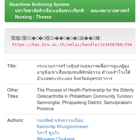
Huachiew Archiving System
มหาวิทยาลัยหัวเฉียวเฉลิมพระเกียรติ
คณะพยาบาลศาสตร์
Nursing - Theses
霂瑞霂��撘����迨��辣:
https://has.hcu.ac.th/xmlui/handle/123456789/356
Title:
กระบวนการสร้างหุ้นส่วนสุขภาพเพื่อการดูแลผู้สูง
อายุข้อเข่าเสื่อมชุมชนพิทักษ์ธรรม ตำบลสำโรงใต้
อำเภอพระประแดง จังหวัดสมุทรปราการ
Other
The Process of Health Partnership for the Elderly
Titles:
Osteoarthritis in Phitaktham Community Tumbon
Samrongtai, Phrapadeng District, Samutprakarn
Province
Authors:
กมลทิพย์ ขลังธรรมเนียม
Kamontip Khungtumneam
วิภาวี ชูแก้ว
Wipawee Chukaew