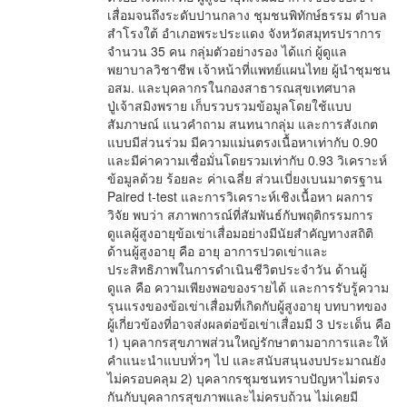
เสื่อมจนถึงระดับปานกลาง ชุมชนพิทักษ์ธรรม ตำบล
สำโรงใต้ อำเภอพระประแดง จังหวัดสมุทรปราการ
จำนวน 35 คน กลุ่มตัวอย่างรอง ได้แก่ ผู้ดูแล
พยาบาลวิชาชีพ เจ้าหน้าที่แพทย์แผนไทย ผู้นำชุมชน
อสม. และบุคลากรในกองสาธารณสุขเทศบาล
ปู่เจ้าสมิงพราย เก็บรวบรวมข้อมูลโดยใช้แบบ
สัมภาษณ์ แนวคำถาม สนทนากลุ่ม และการสังเกต
แบบมีส่วนร่วม มีความแม่นตรงเนื้อหาเท่ากับ 0.90
และมีค่าความเชื่อมั่นโดยรวมเท่ากับ 0.93 วิเคราะห์
ข้อมูลด้วย ร้อยละ ค่าเฉลี่ย ส่วนเบี่ยงเบนมาตรฐาน
Paired t-test และการวิเคราะห์เชิงเนื้อหา ผลการ
วิจัย พบว่า สภาพการณ์ที่สัมพันธ์กับพฤติกรรมการ
ดูแลผู้สูงอายุข้อเข่าเสื่อมอย่างมีนัยสำคัญทางสถิติ
ด้านผู้สูงอายุ คือ อายุ อาการปวดเข่าและ
ประสิทธิภาพในการดำเนินชีวิตประจำวัน ด้านผู้
ดูแล คือ ความเพียงพอของรายได้ และการรับรู้ความ
รุนแรงของข้อเข่าเสื่อมที่เกิดกับผู้สูงอายุ บทบาทของ
ผู้เกี่ยวข้องที่อาจส่งผลต่อข้อเข่าเสื่อมมี 3 ประเด็น คือ
1) บุคลากรสุขภาพส่วนใหญ่รักษาตามอาการและให้
คำแนะนำแบบทั่วๆ ไป และสนับสนุนงบประมาณยัง
ไม่ครอบคลุม 2) บุคลากรชุมชนทราบปัญหาไม่ตรง
กันกับบุคลากรสุขภาพและไม่ครบถ้วน ไม่เคยมี