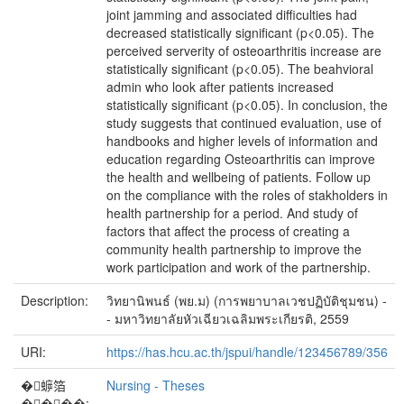
joint jamming and associated difficulties had
decreased statistically significant (p<0.05). The
perceived serverity of osteoarthritis increase are
statistically significant (p<0.05). The beahvioral
admin who look after patients increased
statistically significant (p<0.05). In conclusion, the
study suggests that continued evaluation, use of
handbooks and higher levels of information and
education regarding Osteoarthritis can improve
the health and wellbeing of patients. Follow up
on the compliance with the roles of stakholders in
health partnership for a period. And study of
factors that affect the process of creating a
community health partnership to improve the
work participation and work of the partnership.
Description:
วิทยานิพนธ์ (พย.ม) (การพยาบาลเวชปฏิบัติชุมชน) -
- มหาวิทยาลัยหัวเฉียวเฉลิมพระเกียรติ, 2559
URI:
https://has.hcu.ac.th/jspui/handle/123456789/356
�蝷箔
Nursing - Theses
����: