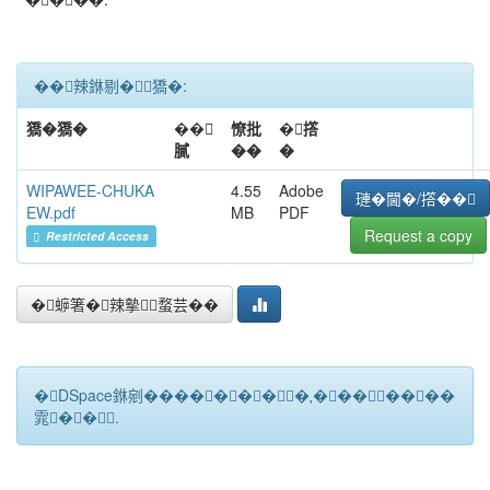
��辣銝剔�﹝獢�:
獢�獢�
��
憭批
�撘
膩
��
�
WIPAWEE-CHUKA
4.55
Adobe
璉�閫�/撘��
EW.pdf
MB
PDF
Request a copy
Restricted Access
�蝷箸�辣摰蝥芸��
�DSpace銝剜�������★��������
雿��.