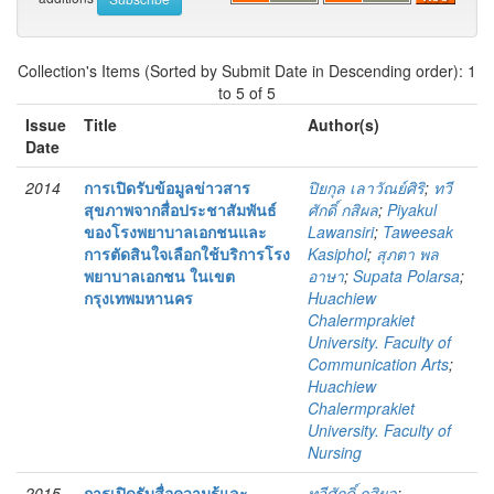
Collection's Items (Sorted by Submit Date in Descending order): 1
to 5 of 5
Issue
Title
Author(s)
Date
2014
การเปิดรับข้อมูลข่าวสาร
ปิยกุล เลาวัณย์ศิริ
;
ทวี
สุขภาพจากสื่อประชาสัมพันธ์
ศักดิ์ กสิผล
;
Piyakul
ของโรงพยาบาลเอกชนและ
Lawansiri
;
Taweesak
การตัดสินใจเลือกใช้บริการโรง
Kasiphol
;
สุภตา พล
พยาบาลเอกชน ในเขต
อาษา
;
Supata Polarsa
;
กรุงเทพมหานคร
Huachiew
Chalermprakiet
University. Faculty of
Communication Arts
;
Huachiew
Chalermprakiet
University. Faculty of
Nursing
2015
การเปิดรับสื่อความรู้และ
ทวีศักดิ์ กสิผล
;