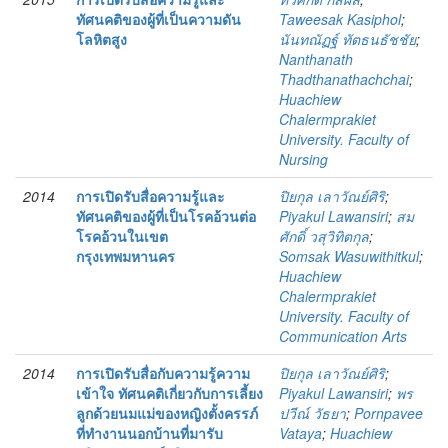
ทัศนคติของผู้ที่เป็นความดัน
Taweesak Kasiphol
;
โลหิตสูง
นันทณัฏฐ์ ทัตธนธัชชัย
;
Nanthanath
Thadthanathachchai
;
Huachiew
Chalermprakiet
University. Faculty of
Nursing
2014
การเปิดรับสื่อความรู้และ
ปิยกุล เลาวัณย์ศิริ
;
ทัศนคติของผู้ที่เป็นโรคอ้วนต่อ
Piyakul Lawansiri
;
สม
โรคอ้วนในเขต
ศักดิ์ วสุวิทิตกุล
;
กรุงเทพมหานคร
Somsak Wasuwithitkul
;
Huachiew
Chalermprakiet
University. Faculty of
Communication Arts
2014
การเปิดรับสื่อกับความรู้ความ
ปิยกุล เลาวัณย์ศิริ
;
เข้าใจ ทัศนคติเกี่ยวกับการเลี้ยง
Piyakul Lawansiri
;
พร
ลูกด้วยนมแม่ของหญิงตั้งครรภ์
ปวีณ์ วัธยา
;
Pornpavee
ที่ทำงานนอกบ้านที่มารับ
Vataya
;
Huachiew