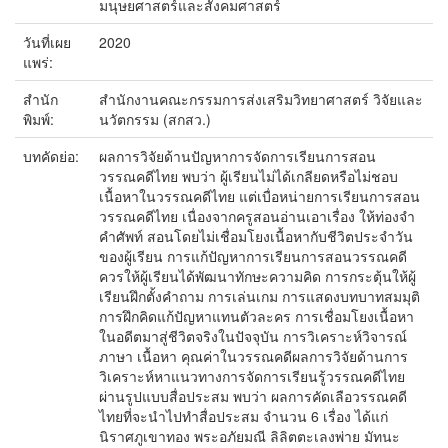
มนุษยศาสตร์และสังคมศาสตร์
วันที่เผย
2020
แพร่:
สำนัก
สำนักงานคณะกรรมการส่งเสริมวิทยาศาสตร์ วิจัยและ
พิมพ์:
นวัตกรรม (สกสว.)
บทคัดย่อ:
ผลการวิจัยด้านปัญหาการจัดการเรียนการสอน
วรรณคดีไทย พบว่า ผู้เรียนไม่ได้เกลียดหรือไม่ชอบ
เนื้อหาในวรรณคดีไทย แต่เบื่อหน่ายการเรียนการสอน
วรรณคดีไทย เนื่องจากครูสอนอ่านเอาเรื่อง ให้ท่องจำ
คำศัพท์ สอนโดยไม่เชื่อมโยงเนื้อหากับชีวิตประจำวัน
ของผู้เรียน การแก้ปัญหาการเรียนการสอนวรรณคดี
ควรให้ผู้เรียนได้พัฒนาทักษะความคิด การกระตุ้นให้ผู้
เรียนฝึกตั้งคำถาม การเล่นเกม การแสดงบทบาทสมมุติ
การฝึกคิดแก้ปัญหาแทนตัวละคร การเชื่อมโยงเนื้อหา
ในอดีตมาสู่ชีวิตจริงในปัจจุบัน การวิเคราะห์วิจารณ์
ภาษา เนื้อหา คุณค่าในวรรณคดีผลการวิจัยด้านการ
วิเคราะห์หาแนวทางการจัดการเรียนรู้วรรณคดีไทย
ผ่านรูปแบบสื่อประสม พบว่า ผลการคัดเลือวรรณคดี
ไทยที่จะนำไปทำสื่อประสม จำนวน 6 เรื่อง ได้แก่
นิราศภูเขาทอง พระอภัยมณี ลิลิตตะเลงพ่าย มัทนะ