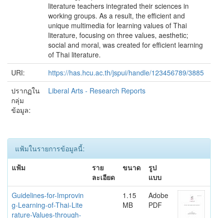
literature teachers integrated their sciences in
working groups. As a result, the efficient and
unique multimedia for learning values of Thai
literature, focusing on three values, aesthetic;
social and moral, was created for efficient learning
of Thai literature.
URI:
https://has.hcu.ac.th/jspui/handle/123456789/3885
ปรากฏใน
Liberal Arts - Research Reports
กลุ่ม
ข้อมูล:
แฟ้มในรายการข้อมูลนี้:
แฟ้ม
ราย
ขนาด
รูป
ละเอียด
แบบ
Guidelines-for-Improvin
1.15
Adobe
g-Learning-of-Thai-Lite
MB
PDF
rature-Values-through-