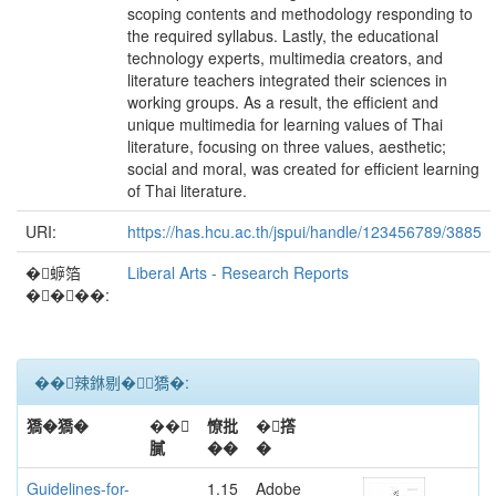
scoping contents and methodology responding to
the required syllabus. Lastly, the educational
technology experts, multimedia creators, and
literature teachers integrated their sciences in
working groups. As a result, the efficient and
unique multimedia for learning values of Thai
literature, focusing on three values, aesthetic;
social and moral, was created for efficient learning
of Thai literature.
URI:
https://has.hcu.ac.th/jspui/handle/123456789/3885
�蝷箔
Liberal Arts - Research Reports
����:
��辣銝剔�﹝獢�:
獢�獢�
��
憭批
�撘
膩
��
�
Guidelines-for-
1.15
Adobe