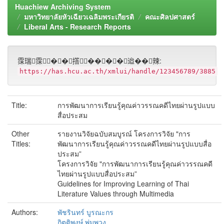
Huachiew Archiving System
มหาวิทยาลัยหัวเฉียวเฉลิมพระเกียรติ
คณะศิลปศาสตร์
Liberal Arts - Research Reports
霂瑞霂��撘����迨��辣:
https://has.hcu.ac.th/xmlui/handle/123456789/3885
Title:
การพัฒนาการเรียนรู้คุณค่าวรรณคดีไทยผ่านรูปแบบ
สื่อประสม
Other
รายงานวิจัยฉบับสมบูรณ์ โครงการวิจัย "การ
Titles:
พัฒนาการเรียนรู้คุณค่าวรรณคดีไทยผ่านรูปแบบสื่อ
ประสม”
โครงการวิจัย "การพัฒนาการเรียนรู้คุณค่าวรรณคดี
ไทยผ่านรูปแบบสื่อประสม”
Guidelines for Improving Learning of Thai
Literature Values through Multimedia
Authors:
พัชรินทร์ บูรณะกร
กิตติพงษ์ พุ่มพวง