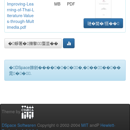
Improving-Lea
MB
PDF
rning-of-Thai-L
iterature-Value
s-through-Mult
璉�閫�/撘��
imedia.pdf
�蝷箸�辣摰蝥芸��
�DSpace銝剜�������★��������
雿��.
Theme by
DSpace Softwaren
Copyright © 2002-2004
MIT
andP
Hewlett-