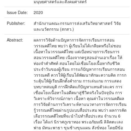
มนุษยศาสตร์และสังคมศาสตร์
Issue Date:
2020
Publisher:
สำนักงานคณะกรรมการส่งเสริมวิทยาศาสตร์ วิจัย
และนวัตกรรม (สกสว.)
Abstract:
ผลการวิจัยด้านปัญหาการจัดการเรียนการสอน
วรรณคดีไทย พบว่า ผู้เรียนไม่ได้เกลียดหรือไม่ชอบ
เนื้อหาในวรรณคดีไทย แต่เบื่อหน่ายการเรียนการ
สอนวรรณคดีไทย เนื่องจากครูสอนอ่านเอาเรื่อง ให้
ท่องจำคำศัพท์ สอนโดยไม่เชื่อมโยงเนื้อหากับชีวิต
ประจำวันของผู้เรียน การแก้ปัญหาการเรียนการสอน
วรรณคดี ควรให้ผู้เรียนได้พัฒนาทักษะความคิด การก
ระตุ้นให้ผู้เรียนฝึกตั้งคำถาม การเล่นเกม การแสดง
บทบาทสมมุติ การฝึกคิดแก้ปัญหาแทนตัวละคร การ
เชื่อมโยงเนื้อหาในอดีตมาสู่ชีวิตจริงในปัจจุบัน การ
วิเคราะห์วิจารณ์ภาษา เนื้อหา คุณค่าในวรรณคดีผล
การวิจัยด้านการวิเคราะห์หาแนวทางการจัดการเรียน
รู้วรรณคดีไทยผ่านรูปแบบสื่อประสม พบว่า ผลการคัด
เลือวรรณคดีไทยที่จะนำไปทำสื่อประสม จำนวน 6
เรื่อง ได้แก่ นิราศภูเขาทอง พระอภัยมณี ลิลิตตะเลง
พ่าย มัทนะพาธา ขุนช้างขุนแผน สังข์ทอง โดยมีข้อ