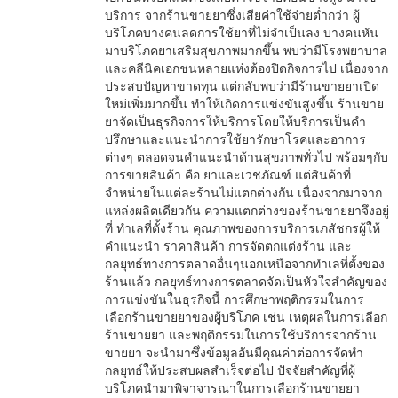
บริการ จากร้านขายยาซึ่งเสียค่าใช้จ่ายต่ำกว่า ผู้
บริโภคบางคนลดการใช้ยาที่ไม่จำเป็นลง บางคนหัน
มาบริโภคยาเสริมสุขภาพมากขึ้น พบว่ามีโรงพยาบาล
และคลีนิคเอกชนหลายแห่งต้องปิดกิจการไป เนื่องจาก
ประสบปัญหาขาดทุน แต่กลับพบว่ามีร้านขายยาเปิด
ใหม่เพิ่มมากขึ้น ทำให้เกิดการแข่งขันสูงขึ้น ร้านขาย
ยาจัดเป็นธุรกิจการให้บริการโดยให้บริการเป็นคำ
ปรึกษาและแนะนำการใช้ยารักษาโรคและอาการ
ต่างๆ ตลอดจนคำแนะนำด้านสุขภาพทั่วไป พร้อมๆกับ
การขายสินค้า คือ ยาและเวชภัณฑ์ แต่สินค้าที่
จำหน่ายในแต่ละร้านไม่แตกต่างกัน เนื่องจากมาจาก
แหล่งผลิตเดียวกัน ความแตกต่างของร้านขายยาจึงอยู่
ที่ ทำเลที่ตั้งร้าน คุณภาพของการบริการเภสัชกรผู้ให้
คำแนะนำ ราคาสินค้า การจัดตกแต่งร้าน และ
กลยุทธ์ทางการตลาดอื่นๆนอกเหนือจากทำเลที่ตั้งของ
ร้านแล้ว กลยุทธ์ทางการตลาดจัดเป็นหัวใจสำคัญของ
การแข่งขันในธุรกิจนี้ การศึกษาพฤติกรรมในการ
เลือกร้านขายยาของผู้บริโภค เช่น เหตุผลในการเลือก
ร้านขายยา และพฤติกรรมในการใช้บริการจากร้าน
ขายยา จะนำมาซึ่งข้อมูลอันมีคุณค่าต่อการจัดทำ
กลยุทธ์ให้ประสบผลสำเร็จต่อไป ปัจจัยสำคัญที่ผู้
บริโภคนำมาพิจาจารณาในการเลือกร้านขายยา