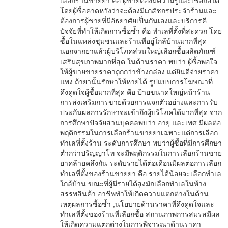
เลือกร้านขายยา คือ ผู้ขายต้องมีความรู้และเชื่อถือได้
โดยผู้ซื้อคาดหวังว่าจะต้องมีเภสัชกรประจำร้านและ
ต้องการผู้ชายที่มีอัธยาศัยเป็นกันเองและบริการคี
ปัจจัยที่ทำให้เกิดการซื้อซ้ำ คือ ทำเลที่ตั้งที่สะดวก โดย
ซื้อในแหล่งชุมชนและร้านที่อยู่ใกล้บ้านมากที่สุด
นอกจากยาแล้วผู้บริโภคส่วนใหญ่เลือกซื้อผลิตภัณฑ์
เสริมสุขภาพมากที่สุด ในด้านราคา พบว่า ผู้ซื้อพอใจ
ให้ผู้ขายขายราคาถูกกว่าข้างกล่อง แต่ยินดีจ่ายราคา
แพง ถ้ายานั้นรักษาให้หายได้ รูปแบบการโฆษณาที่
ดึงดูดใจผู้ซื้อมากที่สุด คือ ป้ายขนาดใหญ่หน้าร้าน
การส่งเสริมการขายด้วยการแจกตัวอย่างและการรับ
ประกันผลการรักษาจะเข้าถึงผู้บริโภคได้มากที่สุด จาก
การศึกษาปัจจัยส่วนบุคคลพบว่า อายุ และเพศ มีผลต่อ
พฤติกรรมในการเลือกร้านขายยาเฉพาะแต่การเลือก
ทำเลที่ตั้งร้าน ระดับการศึกษา พบว่าผู้ซื้อที่มีการศึกษา
ต่ำกว่าปริญญาโท จะมีพฤติกรรมในการเลือกร้านขาย
ยาคล้ายคลึงกัน ระดับรายได้ต่อเดือนมีผลต่อการเลือก
ทำเลที่ตั้งของร้านขายยา คือ รายได้น้อยจะเลือกทำเล
ใกล้บ้าน ขณะที่ผู้มีรายได้สูงมักเลือกทำเลในห้าง
สรรพสินค้า อาชีพทำให้เกิดความแตกต่างในด้าน
เหตุผลการซื้อซ้ำ ,นโยบายด้านราคาที่ดึงดูดใจและ
ทำเลที่ตั้งของร้านที่เลือกซื้อ สถานภาพการสมรสมีผล
ให้เกิดความแตกต่างในการพิจารณาด้านราคา