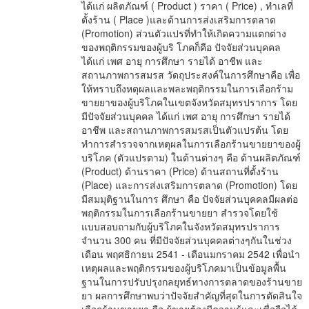
ได้แก่ ผลิตภัณฑ์ ( Product ) ราคา ( Price) , ทำเลที่
ตั้งร้าน ( Place )และด้านการส่งเสริมการตลาด
(Promotion) ส่วนตัวแปรที่ทำให้เกิดความแตกต่าง
ของพฤติกรรมของผู้บริ โภคก็คือ ปัจจัยส่วนบุคคล
ได้แก่ เพศ อายุ การศึกษา รายได้ อาชีพ และ
สถานภาพการสมรส วัดถุประสงค์ในการศึกษาคือ เพื่อ
ให้ทราบถึงหตุผลและพละพฤติกรรมในการเลือกร้าม
ขายยาของผู้บริโภคในเขตจังหวัดสมุทรปราการ โดย
มีปัจจัยส่วนบุคคล ได้แก่ เพศ อายุ การศึกษา รายได้
อาชีพ และสถานภาพการสมรสเป็นตัวแปรต้น โดย
ทำการสำรวจจากเหตุผลในการเลือกร้านขายยาของผู้
บริโภค (ตัวแปรตาม) ในด้านต่างๆ คือ ด้านผลิตภัณฑ์
(Product) ด้านราคา (Price) ด้านสถานที่ตั้งร้าน
(Place) และการส่งเสริมการตลาด (Promotion) โดย
มีสมมุติฐานในการ ศึกษา คือ ปัจจัยส่วนบุคคลมีผลต่อ
พฤติกรรมในการเลือกร้านขายยา สำรวจโดยใช้
แบบสอบถามกับผู้บริโภคในจังหวัดสมุทรปราการ
จำนวน 300 คน ที่มีปัจจัยส่วนบุคคลต่างๆกันในช่วง
เดือน พฤศธิกายน 2541 - เดือนมกราคม 2542 เพื่อนำ
เหตุผลและพฤติกรรมของผู้บริโภคมาเป็นข้อมูลพื้น
ฐานในการปรับปรุงกลยุทธ์ทางการตลาดของร้านขาย
ยา ผลการศึกษาพบว่าปัจจัยสำคัญที่สุดในการตัดสินใจ