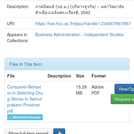
Description:
ภาคนิพนธ์ (บธ.ม.) (บริหารธุรกิจ) -- มหาวิทยาลัย
หัวเฉียวเฉลิมพระเกียรติ, 2542
URI:
https://has.hcu.ac.th/jspui/handle/123456789/3957
Appears in
Business Administration - Independent Studies
Collections:
Files in This Item:
File
Description
Size
Format
Consumer-Behavi
15.28
Adobe
View/O
or-in-Selecting-Dru
MB
PDF
g-Stores-in-Samut
Request a
prakarn-Province.
pdf
Restricted Access
Show full item record