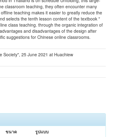
iod in Thailand is on schedule Unfolding, this large-
line classroom teaching, they often encounter many
d offline teaching makes it easier to greatly reduce the
nd selects the tenth lesson content of the textbook "
ne class teaching. through the organic integration of
 advantages and disadvantages of the design after
ific suggestions for Chinese online classrooms.
ve Society", 25 June 2021 at Huachiew
ขนาด
รูปแบบ