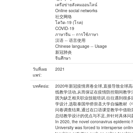
เครือข่ายสังคมออนไลน์
Online social networks
社交网络
โควิด-19 (โรค)
COVID-19
ภาษาจีน -- การใช้ภาษา
汉语 -- 语言使用
Chinese language -- Usage
新冠肺炎
จีนศึกษา
วันที่เผย
2021
แพร่:
บทคัดย่อ:
2020年新冠疫情席卷全球,直接导致全球高校
线教学活动,从而保证在疫情防控期间教学
因为缺乏相关职业技能培训,往往遇到很多
学设计,选取泰国华侨崇圣大学自编教材《中文补
问卷调查结果,通过在口语课堂教学中借助第三方教
总结教学设计的优点与不足,并针对具体问
In 2020, the novel coronavirus epidemic 
University was forced to intersperse onli