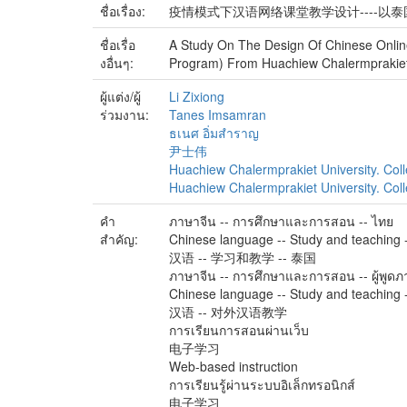
ชื่อเรื่อง:
疫情模式下汉语网络课堂教学设计----以
ชื่อเรื่อ
A Study On The Design Of Chinese Onlin
งอื่นๆ:
Program) From Huachiew Chalermprakiet
ผู้แต่ง/ผู้
Li Zixiong
ร่วมงาน:
Tanes Imsamran
ธเนศ อิ่มสำราญ
尹士伟
Huachiew Chalermprakiet University. Col
Huachiew Chalermprakiet University. Col
คำ
ภาษาจีน -- การศึกษาและการสอน -- ไทย
สำคัญ:
Chinese language -- Study and teaching 
汉语 -- 学习和教学 -- 泰国
ภาษาจีน -- การศึกษาและการสอน -- ผู้พูด
Chinese language -- Study and teaching 
汉语 -- 对外汉语教学
การเรียนการสอนผ่านเว็บ
电子学习
Web-based instruction
การเรียนรู้ผ่านระบบอิเล็กทรอนิกส์
电子学习