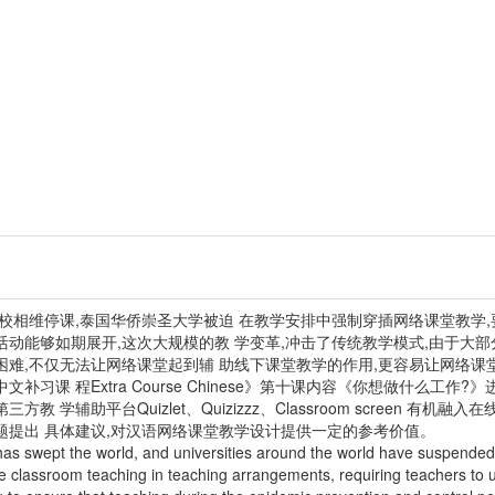
相维停课,泰国华侨崇圣大学被迫 在教学安排中强制穿插网络课堂教学,要求教师
活动能够如期展开,这次大规模的教 学变革,冲击了传统教学模式,由于大部
困难,不仅无法让网络课堂起到辅 助线下课堂教学的作用,更容易让网络课
习课 程Extra Course Chinese》第十课内容《你想做什么工
 学辅助平台Quizlet、Quizizzz、Classroom screen 有
题提出 具体建议,对汉语网络课堂教学设计提供一定的参考价值。
has swept the world, and universities around the world have suspende
ne classroom teaching in teaching arrangements, requiring teachers to 