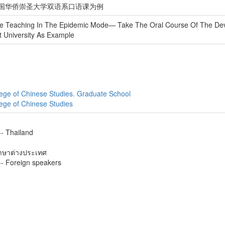
泰国华侨崇圣大学双语系口语课为例
e Teaching In The Epidemic Mode— Take The Oral Course Of The Dev
 University As Example
lege of Chinese Studies. Graduate School
lege of Chinese Studies
-- Thailand
ภาษาต่างประเทศ
-- Foreign speakers