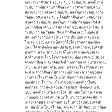
คณะวิทยาศาสตร์ ร้อยละ 40.6 จะชอบฟังเพลงพ็อพที่
ระดับมากที่สุดส่วนนักศึกษา คณะวิศวกรรมกับคณะ
สถาปัตยกรรมศาสตร์ ชอบฟังเพลงร็อคที่ระดับมากถึง
ร้อยละ 59.4 และ 46.9 โดยที่นักศึกษาคณะศิลปกรรม
ศาสตร์ จะชอบฟังเพลงร็อคมากที่สุดถึงร้อยละ 34.4
และนักศึกษาคณะเภสัชศาสตร์ ชอบฟังเพลงแจ็ซซ์ ที่
ระดับมาก คือ ร้อยละ 34.4 นักศึกษาส่วนใหญ่จะมี
ทัศนคติเกี่ยวกับเพลงไทยสากล ที่มีเนื้อหาและความ
ไพเราะชองบทเพลงเป็นที่ถูกใจโดยส่วนตัวของผู้ฟัง
และมิได้คำนึงถึงค่ายเทปหรือรูปร่างหน้าตาของศิลปิน
มากนัก เพราะวัตถุประสงค์ในการฟังเพลงของและ
นักศึกษาส่วนใหญ่ใช้การฟังเพลงเพื่อการพักผ่อนสมอง
จากการศึกษาและวิจัยครั้งนี้ นักการตลาด ผู้บริหารค่าย
เทป และศิลปินนักร้องนักดนตรี เพลงไทยสากล ควรที่
จะนำผลการศึกษาไปทำกลยุทธ์ทางการตลาดของผล
งานเพลงไทยสากล โดยเน้นที่คุณภาพของผลงาน ที่
ต้องมีความไพเราะ เนื้อหาของบทเพลงที่ถูกใจกับ
พฤติกรรมการฟังเพลงของกลุ่มวัยรุ่น ซึ่งต้องเน้นรูป
แบบเพลงพ็อพ หรือเพลงร็อค เป็นหลัก ในการผลิตผล
งานออกมาวางจำหน่าย แต่ในบางกรณีอาจจะมีแนว
เพลงหลายประเภทรวมกันอยู่ในหนึ่งอัลบั้มของศิลปิน
คนเดียวก็ได้ โดยที่ไม่ต้องเจาะจงว่าเป็นศิลปินแนวพ็อพ