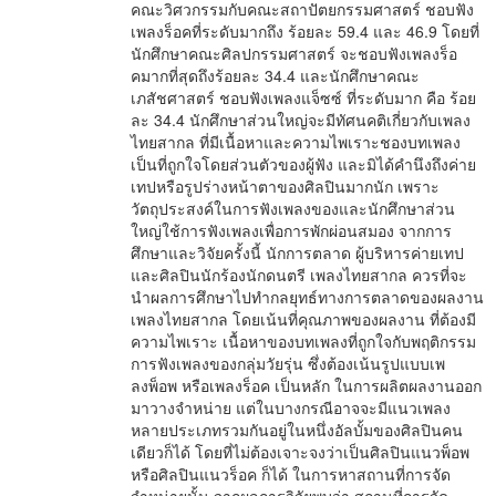
คณะวิศวกรรมกับคณะสถาปัตยกรรมศาสตร์ ชอบฟัง
เพลงร็อคที่ระดับมากถึง ร้อยละ 59.4 และ 46.9 โดยที่
นักศึกษาคณะศิลปกรรมศาสตร์ จะชอบฟังเพลงร็อ
คมากที่สุดถึงร้อยละ 34.4 และนักศึกษาคณะ
เภสัชศาสตร์ ชอบฟังเพลงแจ็ซซ์ ที่ระดับมาก คือ ร้อย
ละ 34.4 นักศึกษาส่วนใหญ่จะมีทัศนคติเกี่ยวกับเพลง
ไทยสากล ที่มีเนื้อหาและความไพเราะชองบทเพลง
เป็นที่ถูกใจโดยส่วนตัวของผู้ฟัง และมิได้คำนึงถึงค่าย
เทปหรือรูปร่างหน้าตาของศิลปินมากนัก เพราะ
วัตถุประสงค์ในการฟังเพลงของและนักศึกษาส่วน
ใหญ่ใช้การฟังเพลงเพื่อการพักผ่อนสมอง จากการ
ศึกษาและวิจัยครั้งนี้ นักการตลาด ผู้บริหารค่ายเทป
และศิลปินนักร้องนักดนตรี เพลงไทยสากล ควรที่จะ
นำผลการศึกษาไปทำกลยุทธ์ทางการตลาดของผลงาน
เพลงไทยสากล โดยเน้นที่คุณภาพของผลงาน ที่ต้องมี
ความไพเราะ เนื้อหาของบทเพลงที่ถูกใจกับพฤติกรรม
การฟังเพลงของกลุ่มวัยรุ่น ซึ่งต้องเน้นรูปแบบเพ
ลงพ็อพ หรือเพลงร็อค เป็นหลัก ในการผลิตผลงานออก
มาวางจำหน่าย แต่ในบางกรณีอาจจะมีแนวเพลง
หลายประเภทรวมกันอยู่ในหนึ่งอัลบั้มของศิลปินคน
เดียวก็ได้ โดยที่ไม่ต้องเจาะจงว่าเป็นศิลปินแนวพ็อพ
หรือศิลปินแนวร็อค ก็ได้ ในการหาสถานที่การจัด