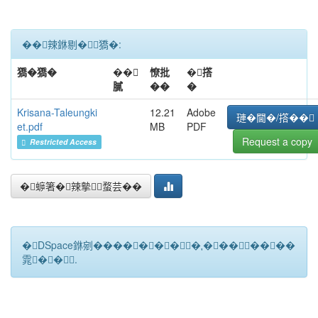
��辣銝剔�﹝獢�:
獢�獢�
��
憭批
�撘
膩
��
�
Krisana-Taleungki
12.21
Adobe
璉�閫�/撘��
et.pdf
MB
PDF
Request a copy
Restricted Access
�蝷箸�辣摰蝥芸��
�DSpace銝剜�������★��������
雿��.