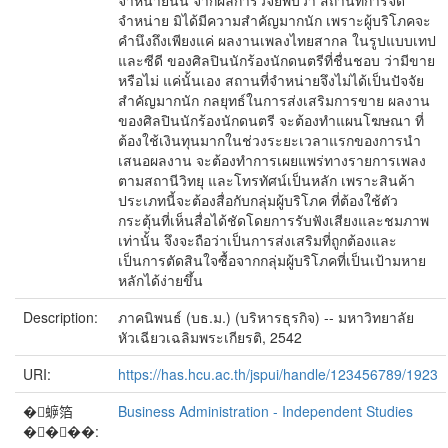
จำหน่ายนั้น จากผลการวิจัยพบว่า สถานที่การจัด
จำหน่าย มิได้มีความสำคัญมากนัก เพราะผู้บริโภคจะ
คำนึงถึงเพียงแค่ ผลงานเพลงไทยสากล ในรูปแบบเทป
และซีดี ของศิลปินนักร้องนักดนตรีที่ชื่นชอบ ว่ามีขาย
หรือไม่ แค่นั้นเอง สถานที่จำหน่ายจึงไม่ได้เป็นปัจจัย
สำคัญมากนัก กลยุทธ์ในการส่งเสริมการขาย ผลงาน
ของศิลปินนักร้องนักดนตรี จะต้องทำแผนโฆษณา ที่
ต้องใช้เงินทุนมากในช่วงระยะเวลาแรกของการนำ
เสนอผลงาน จะต้องทำการเผยแพร่ทางรายการเพลง
ตามสถานีวิทยุ และโทรทัศน์เป็นหลัก เพราะสินค้า
ประเภทนี้จะต้องสื่อกับกลุ่มผู้บริโภค ที่ต้องใช้ตัว
กระตุ้นที่เห็นสื่อได้ชัดโดยการรับฟังเสียงและชมภาพ
เท่านั้น จึงจะถือว่าเป็นการส่งเสริมที่ถูกต้องและ
เป็นการตัดสินใจซื้อจากกลุ่มผู้บริโภคที่เป็นเป้ามหาย
หลักได้ง่ายขึ้น
Description:
ภาคนิพนธ์ (บธ.ม.) (บริหารธุรกิจ) -- มหาวิทยาลัย
หัวเฉียวเฉลิมพระเกียรติ, 2542
URI:
https://has.hcu.ac.th/jspui/handle/123456789/1923
�蝷箔
Business Administration - Independent Studies
����: