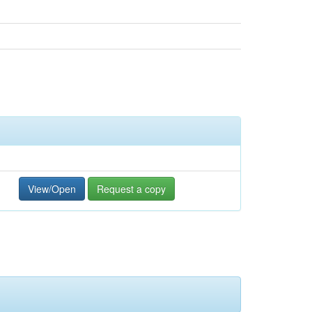
View/Open
Request a copy