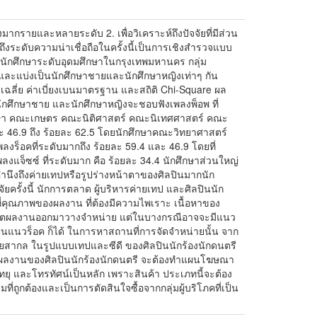
งมากรายและหลายระดับ 2. เพื่อวิเคราะห์ถึงปัจจัยที่มีส่วน
ถึงระดับความน่าเชื่อถือในครั้งนี้เป็นการเชิงสำรวจแบบ
ณีนักศึกษาระดับอุดมศึกษาในกรุงเทพมหานคร กลุ่ม
และแบ่งเป็นนักศึกษาชายและนักศึกษาหญิงเท่าๆ กัน
าเฉลี่ย ค่าเบี่ยงเบนมาตรฐาน และสถิติ Chi-Square ผล
ป็นนักศึกษาชาย และนักศึกษาหญิงจะชอบฟังเพลงพ็อพ ที่
ศึกษา คณะเกษตร คณะนิติศาสตร์ คณะนิเทศศาสตร์ คณะ
46.9 ถึง ร้อยละ 62.5 โดยนักศึกษาคณะวิทยาศาสตร์
ร็อคที่ระดับมากถึง ร้อยละ 59.4 และ 46.9 โดยที่
แจ็ซซ์ ที่ระดับมาก คือ ร้อยละ 34.4 นักศึกษาส่วนใหญ่
คำนึงถึงค่ายเทปหรือรูปร่างหน้าตาของศิลปินมากนัก
รั้งนี้ นักการตลาด ผู้บริหารค่ายเทป และศิลปินนัก
ุณภาพของผลงาน ที่ต้องมีความไพเราะ เนื้อหาของ
การผลิตผลงานออกมาวางจำหน่าย แต่ในบางกรณีอาจจะมีแนว
ลปินแนวร็อค ก็ได้ ในการหาสถานที่การจัดจำหน่ายนั้น จาก
ทยสากล ในรูปแบบเทปและซีดี ของศิลปินนักร้องนักดนตรี
รขาย ผลงานของศิลปินนักร้องนักดนตรี จะต้องทำแผนโฆษณา
 และโทรทัศน์เป็นหลัก เพราะสินค้า ประเภทนี้จะต้อง
ิมที่ถูกต้องและเป็นการตัดสินใจซื้อจากกลุ่มผู้บริโภคที่เป็น