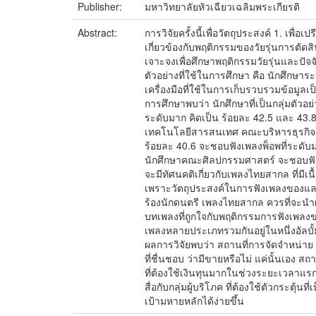
Publisher:
มหาวิทยาลัยหัวเฉียวเฉลิมพระเกียรติ
Abstract:
การวิจัยครั้งนี้เพื่อวัตถุประสงค์ 1. เพ
เกี่ยวข้องกับพฤติกรรมของวัยรุ่นการตัด
เจาะจงเพื่อศึกษาพฤติกรรมวัยรุ่นและปั
ตัวอย่างที่ใช้ในการศึกษา คือ นักศึก
เครื่องมือที่ใช้ในการเก็บรวบรวมข้อมูล
การศึกษาพบว่า นักศึกษาที่เป็นกลุ่มตัวอ
ระดับมาก คิดเป็น ร้อยละ 42.5 และ 43
เทคโนโลยีสารสนเทศ คณะบริหารธุรกิจ 
ร้อยละ 40.6 จะชอบฟังเพลงพ็อพที่ระดับ
นักศึกษาคณะศิลปกรรมศาสตร์ จะชอบฟังเพ
จะมีทัศนคติเกี่ยวกับเพลงไทยสากล ที่มี
เพราะวัตถุประสงค์ในการฟังเพลงของและน
ร้องนักดนตรี เพลงไทยสากล ควรที่จะน
บทเพลงที่ถูกใจกับพฤติกรรมการฟังเพลงข
เพลงหลายประเภทรวมกันอยู่ในหนึ่งอัลบั้
ผลการวิจัยพบว่า สถานที่การจัดจำหน่าย
ที่ชื่นชอบ ว่ามีขายหรือไม่ แค่นั้นเอง
ที่ต้องใช้เงินทุนมากในช่วงระยะเวลาแ
สื่อกับกลุ่มผู้บริโภค ที่ต้องใช้ตัวกระตุ้
เป้ามหายหลักได้ง่ายขึ้น