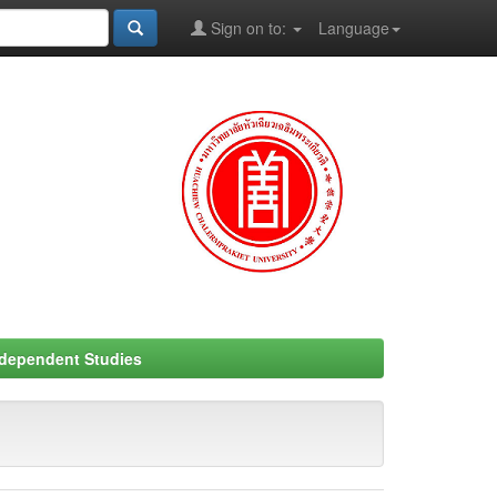
Sign on to:
Language
ndependent Studies