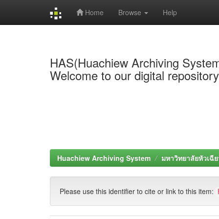
Home
Browse
Help
Skip
navigation
HAS(Huachiew Archiving Syste
Welcome to our digital repositor
Huachiew Archiving System
มหาวิทยาลัยหัวเฉีย
Please use this identifier to cite or link to this item: