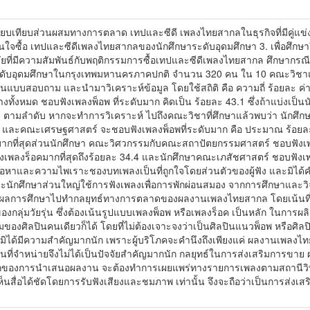
ื่อเปรียบเทียบส่วนผสมทางการตลาด เทปและซีดี เพลงไทยสากลในธุรกิจที่มีคู่แข่
สินใจซื้อ เทปและซีดีเพลงไทยสากลของนักศึกษาระดับอุดมศึกษา 3. เพื่อศึกษา
จจัยที่มีความสัมพันธ์กับพฤติกรรมการซื้อเทปและซีดีเพลงไทยสากล ศึกษากร
ษาระดับอุดมศึกษาในกรุงเทพมหานครภาคปกติ จำนวน 320 คน ใน 10 คณะวิชา
เป็นแบบสอบถาม และนำมาวิเคราะห์ข้อมูล โดยใช้สถิติ คือ ความถี่ ร้อยละ ค่
ย่างทั้งหมด ชอบฟังเพลงพ็อพ ที่ระดับมาก คิดเป็น ร้อยละ 43.1 ซึ่งถ้าแบ่งเ
.8 ตามลำดับ หากจะทำการวิเคราะห์ ไปถึงคณะวิชาที่ศึกษาแล้วพบว่า นัก
และคณะเศรษฐศาสตร์ จะชอบฟังเพลงพ็อพที่ระดับมาก คือ ประมาณ ร้อยละ 
มากที่สุดส่วนนักศึกษา คณะวิศวกรรมกับคณะสถาปัตยกรรมศาสตร์ ชอบฟังเพลง
ลงร็อคมากที่สุดถึงร้อยละ 34.4 และนักศึกษาคณะเภสัชศาสตร์ ชอบฟังเพลง
เนื้อหาและความไพเราะชองบทเพลงเป็นที่ถูกใจโดยส่วนตัวของผู้ฟัง และมิได้
ักศึกษาส่วนใหญ่ใช้การฟังเพลงเพื่อการพักผ่อนสมอง จากการศึกษาและวิจัยค
ำผลการศึกษาไปทำกลยุทธ์ทางการตลาดของผลงานเพลงไทยสากล โดยเน้นที่ค
องกลุ่มวัยรุ่น ซึ่งต้องเน้นรูปแบบเพลงพ็อพ หรือเพลงร็อค เป็นหลัก ใน
มของศิลปินคนเดียวก็ได้ โดยที่ไม่ต้องเจาะจงว่าเป็นศิลปินแนวพ็อพ หรือศิ
 มิได้มีความสำคัญมากนัก เพราะผู้บริโภคจะคำนึงถึงเพียงแค่ ผลงานเพลงไ
 สถานที่จำหน่ายจึงไม่ได้เป็นปัจจัยสำคัญมากนัก กลยุทธ์ในการส่งเสริมกา
รกของการนำเสนอผลงาน จะต้องทำการเผยแพร่ทางรายการเพลงตามสถานีวิทยุ
นที่เห็นสื่อได้ชัดโดยการรับฟังเสียงและชมภาพ เท่านั้น จึงจะถือว่าเป็นการส่งเสร