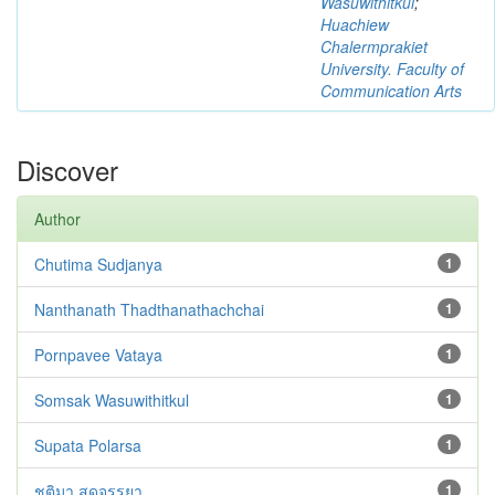
Wasuwithitkul
;
Huachiew
Chalermprakiet
University. Faculty of
Communication Arts
Discover
Author
Chutima Sudjanya
1
Nanthanath Thadthanathachchai
1
Pornpavee Vataya
1
Somsak Wasuwithitkul
1
Supata Polarsa
1
ชุติมา สุดจรรยา
1