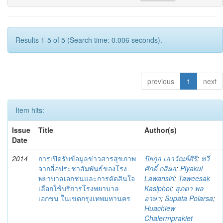
Results 1-5 of 5 (Search time: 0.006 seconds).
previous
1
next
Item hits:
Issue
Title
Author(s)
Date
2014
การเปิดรับข้อมูลข่าวสารสุขภาพ
ปิยกุล เลาวัณย์ศิริ
;
ทวี
จากสื่อประชาสัมพันธ์ของโรง
ศักดิ์ กสิผล
;
Piyakul
พยาบาลเอกชนและการตัดสินใจ
Lawansiri
;
Taweesak
เลือกใช้บริการโรงพยาบาล
Kasiphol
;
สุภตา พล
เอกชน ในเขตกรุงเทพมหานคร
อาษา
;
Supata Polarsa
;
Huachiew
Chalermprakiet