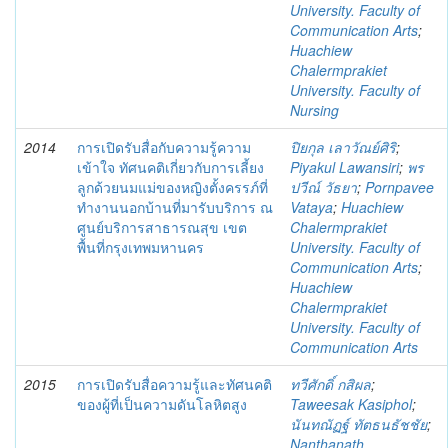
University. Faculty of
Communication Arts
;
Huachiew
Chalermprakiet
University. Faculty of
Nursing
2014
การเปิดรับสื่อกับความรู้ความ
ปิยกุล เลาวัณย์ศิริ
;
เข้าใจ ทัศนคติเกี่ยวกับการเลี้ยง
Piyakul Lawansiri
;
พร
ลูกด้วยนมแม่ของหญิงตั้งครรภ์ที่
ปวีณ์ วัธยา
;
Pornpavee
ทำงานนอกบ้านที่มารับบริการ ณ
Vataya
;
Huachiew
ศูนย์บริการสาธารณสุข เขต
Chalermprakiet
พื้นที่กรุงเทพมหานคร
University. Faculty of
Communication Arts
;
Huachiew
Chalermprakiet
University. Faculty of
Communication Arts
2015
การเปิดรับสื่อความรู้และทัศนคติ
ทวีศักดิ์ กสิผล
;
ของผู้ที่เป็นความดันโลหิตสูง
Taweesak Kasiphol
;
นันทณัฏฐ์ ทัตธนธัชชัย
;
Nanthanath