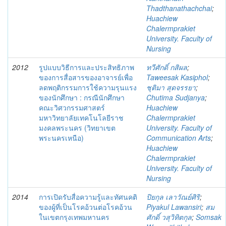
Thadthanathachchai
;
Huachiew
Chalermprakiet
University. Faculty of
Nursing
2012
รูปแบบวิธีการและประสิทธิภาพ
ทวีศักดิ์ กสิผล
;
ของการสื่อสารของอาจารย์เพื่อ
Taweesak Kasiphol
;
ลดพฤติกรรมการใช้ความรุนแรง
ชุติมา สุดจรรยา
;
ของนักศึกษา : กรณีนักศึกษา
Chutima Sudjanya
;
คณะวิศวกรรมศาสตร์
Huachiew
มหาวิทยาลัยเทคโนโลยีราช
Chalermprakiet
มงคลพระนคร (วิทยาเขต
University. Faculty of
พระนครเหนือ)
Communication Arts
;
Huachiew
Chalermprakiet
University. Faculty of
Nursing
2014
การเปิดรับสื่อความรู้และทัศนคติ
ปิยกุล เลาวัณย์ศิริ
;
ของผู้ที่เป็นโรคอ้วนต่อโรคอ้วน
Piyakul Lawansiri
;
สม
ในเขตกรุงเทพมหานคร
ศักดิ์ วสุวิทิตกุล
;
Somsak