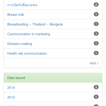
การเปิดรับสื่อมวลชน
2
Breast milk
1
Breastfeeding -- Thailand -- Bangkok
1
Communication in marketing
1
Decision-making
1
Health risk communication
1
next >
Date issued
2014
3
2012
1