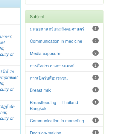
Subject
มนุษยศาสตร์และสังคมศาสตร์
5
ลอาษา
;
Communication in medicine
2
iet
ts
;
Media exposure
2
culty of
การสื่อสารทางการแพทย์
2
วีณ์ วัธ
rmprakiet
การเปิดรับสื่อมวลชน
2
ts
;
culty of
Breast milk
1
Breastfeeding -- Thailand --
1
ัฏฐ์ ทัต
Bangkok
hai
;
culty of
Communication in marketing
1
Decision-making
1