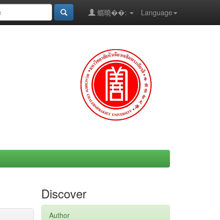
蝑曉��:
Language
Discover
Author