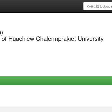
m)
y of Huachiew Chalermprakiet University