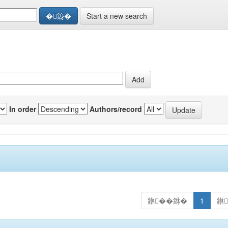
Start a new search
In order
Authors/record
銝��銝�
1
銝