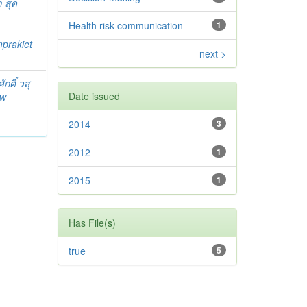
า สุด
Health risk communication
1
prakiet
next >
ักดิ์ วสุ
Date issued
ew
2014
3
2012
1
2015
1
Has File(s)
true
5