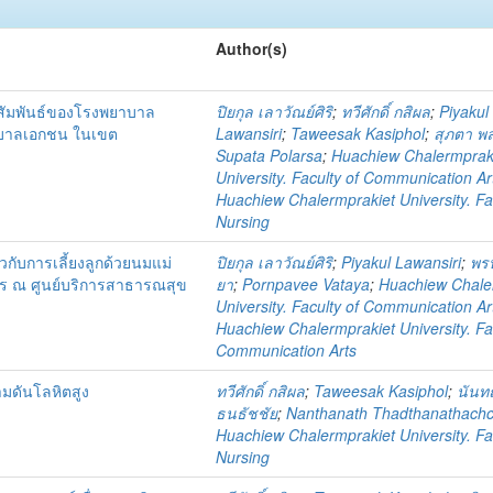
Author(s)
าสัมพันธ์ของโรงพยาบาล
ปิยกุล เลาวัณย์ศิริ
;
ทวีศักดิ์ กสิผล
;
Piyakul
าบาลเอกชน ในเขต
Lawansiri
;
Taweesak Kasiphol
;
สุภตา พ
Supata Polarsa
;
Huachiew Chalermprak
University. Faculty of Communication Ar
Huachiew Chalermprakiet University. Fa
Nursing
ยวกับการเลี้ยงลูกด้วยนมแม่
ปิยกุล เลาวัณย์ศิริ
;
Piyakul Lawansiri
;
พรป
การ ณ ศูนย์บริการสาธารณสุข
ยา
;
Pornpavee Vataya
;
Huachiew Chale
University. Faculty of Communication Ar
Huachiew Chalermprakiet University. Fa
Communication Arts
วามดันโลหิตสูง
ทวีศักดิ์ กสิผล
;
Taweesak Kasiphol
;
นันทณ
ธนธัชชัย
;
Nanthanath Thadthanathachc
Huachiew Chalermprakiet University. Fa
Nursing