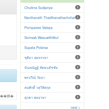
Chutima Sudjanya
1
Nanthanath Thadthanathachchai
1
Pornpavee Vataya
1
Somsak Wasuwithitkul
1
Supata Polarsa
1
ชุติมา สุดจรรยา
1
นันทณัฏฐ์ ทัตธนธัชชัย
1
พรปวีณ์ วัธยา
1
สมศักดิ์ วสุวิทิตกุล
1
��銝�
สุภตา พลอาษา
1
next >