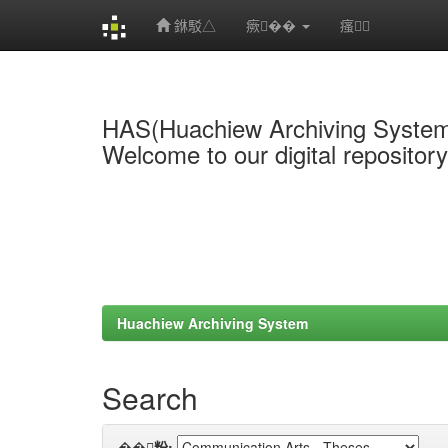
銝駁△
瘚��
瘙
Skip
navigation
HAS(Huachiew Archiving Syste
Welcome to our digital repositor
Huachiew Archiving System
Search
��粉: