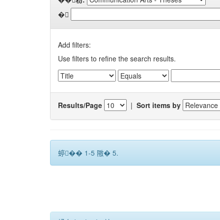
�
Add filters:
Use filters to refine the search results.
Results/Page
|
Sort items by
蝏�� 1-5 隞� 5.