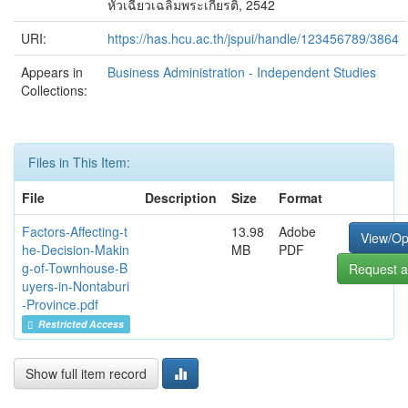
หัวเฉียวเฉลิมพระเกียรติ, 2542
URI:
https://has.hcu.ac.th/jspui/handle/123456789/3864
Appears in
Business Administration - Independent Studies
Collections:
Files in This Item:
File
Description
Size
Format
Factors-Affecting-t
13.98
Adobe
View/O
he-Decision-Makin
MB
PDF
g-of-Townhouse-B
Request a
uyers-in-Nontaburi
-Province.pdf
Restricted Access
Show full item record